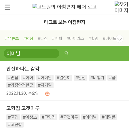
태그로 보는 아침편지
#유튜브
#명상
#다짐
#계획
#바이러스
#힐링
#아이들
#비전캠프
#독서캠프
#삶
#경험
#사람
#도움
#선택
#희망
#나눔
#친구
#링컨학교
#극복
#리더
#위기
안전하다는 감각
#독서
#건강
#면역력
#믿음
#아이
#어머님
#열심히
#안전
#비행기
#품
#가장안전한곳
#자기일
2022.11.30. 수요일
고향집 고갯마루
#고향
#야생초
#고향집
#고갯마루
#어머님
#애달픔
#고단함