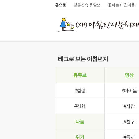
홈으로
깊은산속 옹달샘
꽃피는 아침마을
태그로 보는 아침편지
유튜브
명상
#힐링
#아이들
#경험
#사람
나눔
#친구
위기
#독서