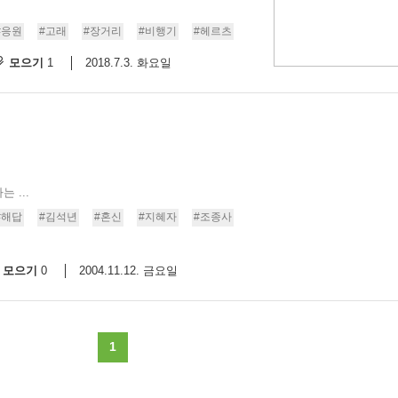
#응원
#고래
#장거리
#비행기
#헤르츠
모으기
2018.7.3. 화요일
1
 ...
#해답
#김석년
#혼신
#지혜자
#조종사
모으기
2004.11.12. 금요일
0
1