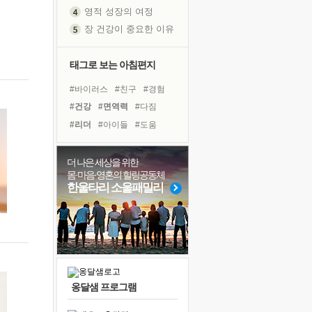
영적 성장의 여정
장 건강이 중요한 이유
신의 음성을 듣는다
흙이 된 몸으로 출근하는 여자
태그로 보는 아침편지
극과 극의 양 끝단
#바이러스
#친구
#경험
내가 '나다움'을 찾는 길
#건강
#면역력
#다짐
피해 갈 수 없는 사건들
#리더
#아이들
#도움
처음 손을 잡았던 날
#위기
#사람
#비전캠프
꿈이 실제가 되는 것
#선택
#명상
#유튜브
더 나은 세상을 위한
'말 타는 법'을 먼저
몸·마음·영혼의 힐링공동체
#계획
#독서
#힐링
#삶
아픈 아버지를 위한 공간 설계
한울타리 소울패밀리
#희망
#극복
#링컨학교
졸업식 사진을 보며
#나눔
#독서캠프
극심한 변비, 어깨결림, 수면 장애
보고 싶은 어머니
마음이 멈춰 버린 곳
유년 시절의 부산 영도 바다
옹달샘 프로그램
못된 꼰대들