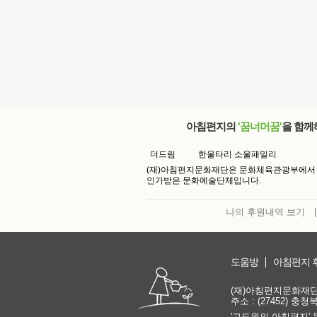
아침편지의
'꿈너머꿈'
을 함께
더드림
한울타리 소울패밀리
(재)아침편지문화재단은 문화체육관광부에서
인가받은 문화예술단체입니다.
나의 후원내역 보기
|
도움방
아침편지 
(재)아침편지문화재단 | 
주소 : (27452) 충
'고도원의 아침편지' 