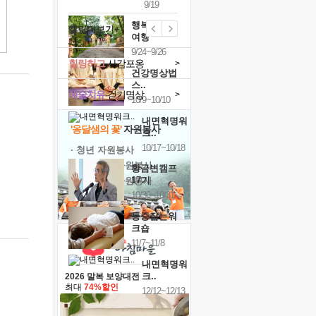
9/19
행복한가족
캘린더보기+
여행
9/24~9/26
힐링허그
사감포옹
>
건강명상법
스..
예술치유
걷기명상
>
10/9~10/10
내면혁명워
'옹달샘의 꽃'
자원봉사
크..
10/17~10/18
· 청년 자원봉사
· 금빛청년 자원봉사
황금변캠프
17기
· 음식연구 자원봉사
10/30~10/31
통증잡는워
크숍
11/7~11/8
내면혁명워
크..
2026 말복 보양대전
최대
74%할인
12/12~12/13