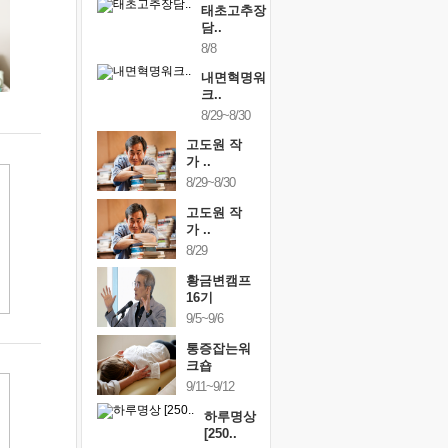
태초고추장
담..
8/8
내면혁명워
크..
8/29~8/30
고도원 작
가 ..
8/29~8/30
고도원 작
가 ..
8/29
황금변캠프
16기
9/5~9/6
통증잡는워
크숍
9/11~9/12
하루명상
[250..