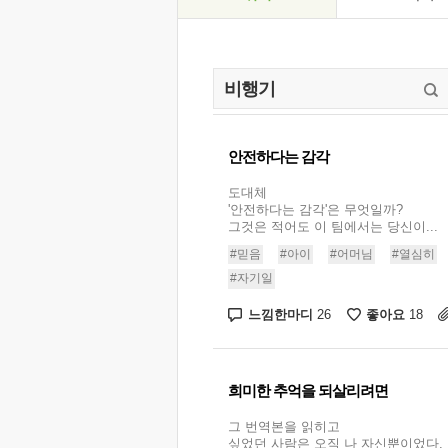
안전하다는 감각
도대체
'안전하다는 감각'은 무엇일까?
그것은 적어도 이 팀에서는 당신이...
#믿음
#아이
#어머님
#열심히
#자기일
느낌한마디
좋아요
26
18
희미한 추억을 되살리려면
그 번역본을 읽히고
싶었던 사람은 오직 나 자신뿐이었다.