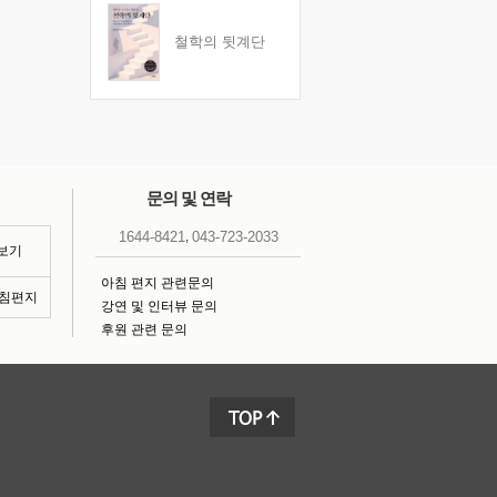
철학의 뒷계단
문의 및 연락
,
1644-8421
043-723-2033
 보기
아침 편지 관련문의
아침편지
강연 및 인터뷰 문의
후원 관련 문의