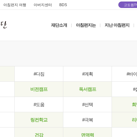
아침편지 여행
아버지센터
BDS
고도원T
재단소개
아침편지는
지난 아침편지
|
|
|
#다짐
#계획
#바
비전캠프
독서캠프
#
#도움
#선택
희
링컨학교
#극복
리
건강
면역력