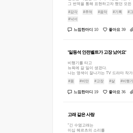
그 번역을 통해 표현하고자 했던 모든 감
#감각
#추억
#음악
#기록
#
#낙서
느낌한마디
좋아요
10
39
'일등석 안전벨트가 고장 났어요'
비행기를 타고
뉴욕에 갈 일이 생겼다.
나는 명색이 잘나가는 TV 드라마 작가였다
#몸
#비만
#고장
#살
#비행
느낌한마디
좋아요
19
36
고래 같은 사랑
"긴 수염고래는
이십 헤르츠의 소리를