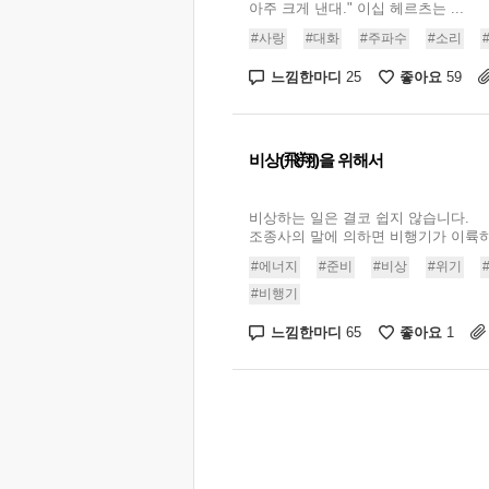
아주 크게 낸대." 이십 헤르츠는 ...
#사랑
#대화
#주파수
#소리
느낌한마디
좋아요
25
59
비상(飛翔)을 위해서
비상하는 일은 결코 쉽지 않습니다.
조종사의 말에 의하면 비행기가 이륙하는
#에너지
#준비
#비상
#위기
#비행기
느낌한마디
좋아요
65
1