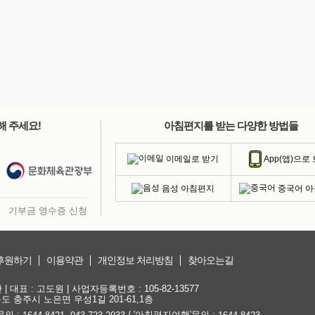
해 주세요!
아침편지를 받는 다양한 방법들
이메일로 받기
App(앱)으로
음성 아침편지
중국어 
기부금 영수증 신청
후원하기
이용약관
개인정보 처리방침
찾아오는길
대표 : 고도원 | 사업자등록번호 : 105-82-13577
청북도 충주시 노은면 우성1길 201-61,1층
문의 :
,
/ '아침편지여행'문의 :