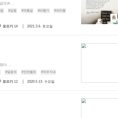
각과 ...
그림
#감동
#여행길
#비행기
#파리행
모으기
2021.3.6. 토요일
14
. ...
기
#일등석
#안전벨트
#막무가내
모으기
2020.5.13. 수요일
12