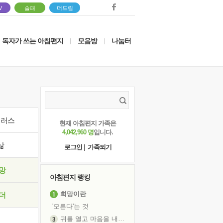
V
솔패
더드림
독자가 쓰는 아침편지
모음방
나눔터
|
|
이러스
현재 아침편지 가족은
4,042,960 명
입니다.
삶
로그인
|
가족되기
망
아침편지 랭킹
희망이란
더
'모른다'는 것
귀를 열고 마음을 내어주고