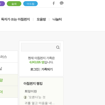
V
솔패
더드림
독자가 쓰는 아침편지
모음방
나눔터
|
|
이러스
현재 아침편지 가족은
4,043,026 명
입니다.
삶
로그인
|
가족되기
망
아침편지 랭킹
희망이란
더
'모른다'는 것
귀를 열고 마음을 내어주고