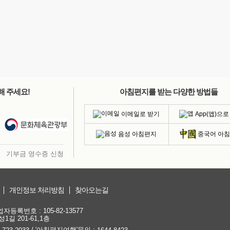
해 주세요!
아침편지를 받는 다양한 방법들
이메일로 받기
App(앱)으로
음성 아침편지
중국어 아
기부금 영수증 신청
개인정보 처리방침
찾아오는길
등록번호 : 105-82-13577
1길 201-61,1층
/ '아침편지여행'문의 :