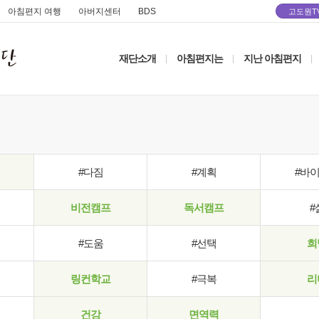
아침편지 여행
아버지센터
BDS
고도원T
재단소개
아침편지는
지난 아침편지
|
|
|
#다짐
#계획
#바
비전캠프
독서캠프
#
#도움
#선택
희
링컨학교
#극복
리
건강
면역력