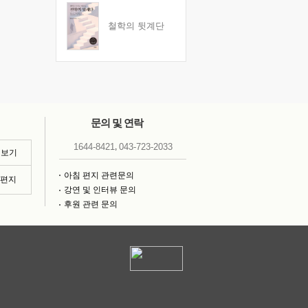
철학의 뒷계단
문의 및 연락
,
1644-8421
043-723-2033
 보기
아침 편지 관련문의
침편지
강연 및 인터뷰 문의
후원 관련 문의