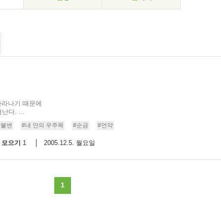
 자라나기 때문에
. ...
#불변
#내 안의 우주목
#순금
#언약
모으기
2005.12.5. 월요일
1
1