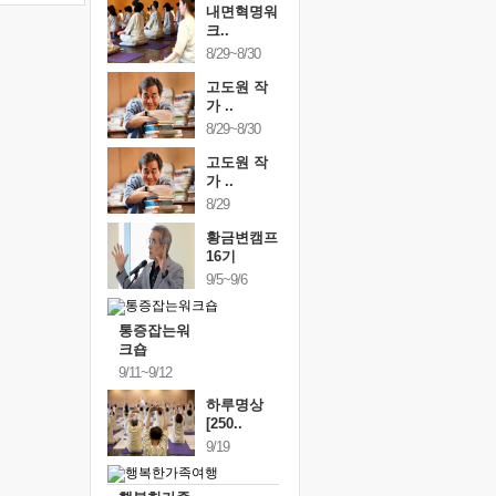
내면혁명워
크..
8/29~8/30
고도원 작
가 ..
8/29~8/30
고도원 작
가 ..
8/29
황금변캠프
16기
9/5~9/6
통증잡는워
크숍
9/11~9/12
하루명상
[250..
9/19