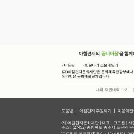
아침편지의
'꿈너머꿈'
을 함께
더드림
한울타리 소울패밀리
(재)아침편지문화재단은 문화체육관광부에서
인가받은 문화예술단체입니다.
나의 후원내역 보기
|
도움방
아침편지 후원하기
이용약관
(재)아침편지문화재단 | 대표 : 고도원 | 사업자
주소 : (27452) 충청북도 충주시 노은면 우성
'고도원의 아침편지' 문의 :
,