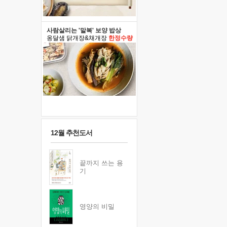
사람살리는 '말복' 보양 밥상
옹달샘 닭개장&채개장
한정수량
12월 추천도서
끝까지 쓰는 용
기
영양의 비밀