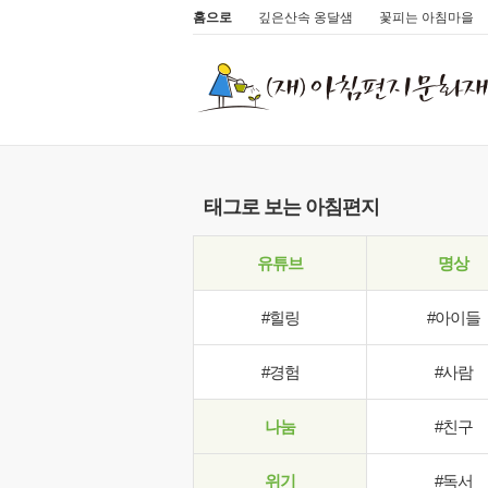
홈으로
깊은산속 옹달샘
꽃피는 아침마을
태그로 보는 아침편지
유튜브
명상
#힐링
#아이들
#경험
#사람
나눔
#친구
위기
#독서