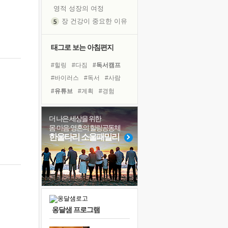
영적 성장의 여정
장 건강이 중요한 이유
신의 음성을 듣는다
흙이 된 몸으로 출근하는 여자
태그로 보는 아침편지
극과 극의 양 끝단
#힐링
#다짐
#독서캠프
내가 '나다움'을 찾는 길
#바이러스
#독서
#사람
피해 갈 수 없는 사건들
#유튜브
#계획
#경험
처음 손을 잡았던 날
#비전캠프
#건강
#삶
꿈이 실제가 되는 것
#리더
#선택
#나눔
더 나은 세상을 위한
'말 타는 법'을 먼저
몸·마음·영혼의 힐링공동체
#명상
#극복
#도움
졸업식 사진을 보며
한울타리 소울패밀리
#아이들
#위기
#면역력
극심한 변비, 어깨결림, 수면 장애
#친구
#희망
#링컨학교
아픈 아버지를 위한 공간 설계
슬럼프
보고 싶은 어머니
유년 시절의 부산 영도 바다
옹달샘 프로그램
못된 꼰대들