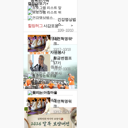
행복한가족
캘린더보기+
여행
9/24~9/26
건강명상법
스..
힐링허그
사감포옹
>
10/9~10/10
예술치유
걷기명상
>
내면혁명워
크..
10/17~10/18
'옹달샘의 꽃'
자원봉사
황금변캠프
· 청년 자원봉사
17기
· 금빛청년 자원봉사
10/30~10/31
· 음식연구 자원봉사
통증잡는워
크숍
11/7~11/8
2026 말복 보양대전
내면혁명워
최대
74%할인
크..
12/12~12/13