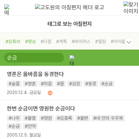
태그로 보는 아침편지
#유튜브
#명상
#다짐
#계획
#바이러스
#힐링
#아이들
#비전캠프
#독서캠프
#삶
#경험
#사람
#도움
#선택
#희망
#나눔
#친구
#링컨학교
#극복
#리더
#위기
영혼은 올바름을 동경한다
#독서
#건강
#면역력
#슬픔
#영혼
#마음
#몸
#심장
#동경
#순금
2020.12.4. 금요일
한번 순금이면 영원한 순금이다
#나무
#불멸
#영원
#김종록
#불변
#내 안의 우주목
#순금
#언약
2005.12.5. 월요일