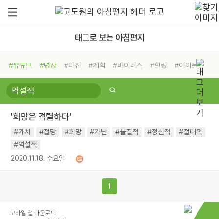
태그로 보는 아침편지
#유튜브
#명상
#다짐
#계획
#바이러스
#힐링
#아이들
#비전캠프
#독서캠프
#삶
#경험
#사람
#도움
#선택
#희망
#나눔
#친구
#링컨학교
#극복
#리더
#위기
'희망은 격렬하다'
#독서
#건강
#면역력
#가치
#절망
#희망
#가난
#물질적
#정신적
#절대적
#역설적
2020.11.18. 수요일
1
모바일 앱 다운로드