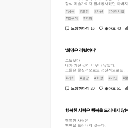
장식 미술가이자 금세공사였던 아버지의 
#성공
#도전
#가난
#어린시절
#호구책
#벽화
느낌한마디
좋아요
16
43
'희망은 격렬하다'
그들보다
내가 가진 것이 너무나 많았다.
그들은 물질적으로도 정신적으로도 ...
#가치
#절망
#희망
#가난
#
느낌한마디
좋아요
20
51
행복한 사람은 행복을 드러내지 않
행복한 사람은
행복을 드러내지 않는다.