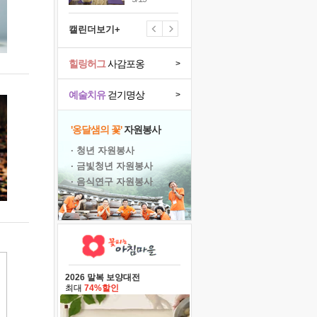
캘린더보기+
힐링허그
사감포옹
>
예술치유
걷기명상
>
'옹달샘의 꽃'
자원봉사
· 청년 자원봉사
· 금빛청년 자원봉사
· 음식연구 자원봉사
2026 말복 보양대전
최대
74%할인