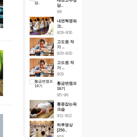
행복한가족
태초고추장
행복한가
여행
담..
여행
24~9/26
8/8
9/24~9/26
건강명상법
내면혁명워
건강명상
..
크..
스..
/9~10/10
8/29~8/30
10/9~10/10
내면혁명워
고도원 작
내면혁명
..
가 ..
크..
/17~10/18
8/29~8/30
10/17~10/18
황금변캠프
고도원 작
황금변캠
7기
가 ..
17기
/30~10/31
8/29
10/30~10/31
통증잡는워
황금변캠프
통증잡는
크숍
16기
크숍
/7~11/8
9/5~9/6
11/7~11/8
내면혁명워
통증잡는워
내면혁명
..
크숍
크..
/12~12/13
9/11~9/12
12/12~12/13
하루명상
[250..
9/19