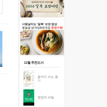
사람살리는 '말복' 보양 밥상
옹달샘 닭개장&채개장
한정수량
12월 추천도서
끝까지 쓰는 용
기
영양의 비밀