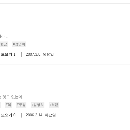
 ...
김현근
#엉덩이
모으기
2007.3.8. 목요일
1
도 없는데, ...
맛
#복
#투정
#김영희
#혀끝
모으기
2006.2.14. 화요일
0