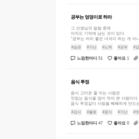
공부는 엉덩이로 하라
그 선생님의 말씀 중에
아직도 기억에 남는 것이 있다.
"공부는 머리 좋은 녀석이 하는 게 아니라
#습관
#가난
#노력
#공부
#
느낌한마디
좋아요
51
1
음식 투정
음식 고마운 줄 아는 사람은
맛없는 음식을 많이 먹어 본 사람이다.
음식 투정같이 사람을 째째하게 만드는 것
#감사
#불평
#음식
#가난
#
느낌한마디
좋아요
47
0