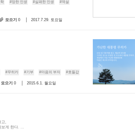
문학
#망한 인생
#실패한 인생
#역설
모으기
2017.7.29. 토요일
0
#무히카
#기부
#마음의 부자
#호들갑
모으기
2015.6.1. 월요일
0
고,
 한다. ...