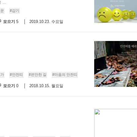
..
기운
#감기
모으기
2019.10.23. 수요일
5
작가
#안전띠
#편안한 길
#마음의 안전띠
모으기
2018.10.15. 월요일
0