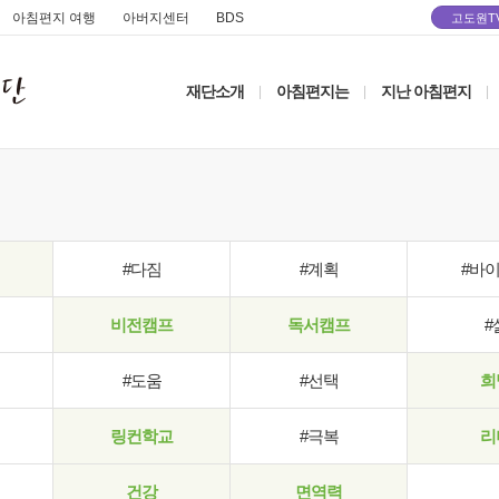
아침편지 여행
아버지센터
BDS
고도원T
재단소개
아침편지는
지난 아침편지
|
|
|
#다짐
#계획
#바
비전캠프
독서캠프
#
#도움
#선택
희
링컨학교
#극복
리
건강
면역력