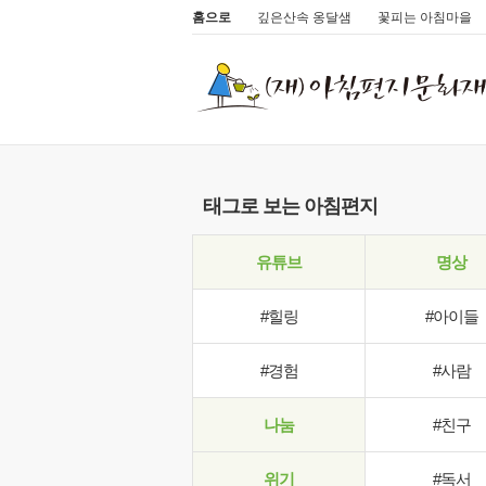
홈으로
깊은산속 옹달샘
꽃피는 아침마을
태그로 보는 아침편지
유튜브
명상
#힐링
#아이들
#경험
#사람
나눔
#친구
위기
#독서