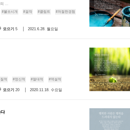
...
9/
#불쏘시개
#걸작
#클림트
#처절한경험
스
모으기
2021.6.28. 월요일
5
10
크
10
1
10
물질적
#정신적
#절대적
#역설적
모으기
2020.11.18. 수요일
20
11
크
12
는다