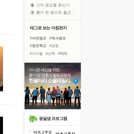
신의 음성을 듣는다
흙이 된 몸으로 출근하는 여자
극과 극의 양 끝단
내가 '나다움'을 찾는 길
태그로 보는 아침편지
피해 갈 수 없는 사건들
#비전캠프
#독서캠프
처음 손을 잡았던 날
#링컨학교
#경험
꿈이 실제가 되는 것
#아이들
#선택
#리더
'말 타는 법'을 먼저
#건강
#유튜브
#명상
졸업식 사진을 보며
#사람
#다짐
#나눔
더 나은 세상을 위한
아픈 아버지를 위한 공간 설계
몸·마음·영혼의 힐링공동체
#면역력
#친구
#극복
극심한 변비, 어깨결림, 수면 장애
한울타리 소울패밀리
#계획
#도움
#삶
#위기
보고 싶은 어머니
#독서
#희망
#힐링
유년 시절의 부산 영도 바다
#바이러스
못된 꼰대들
거울 속의 나
희망이란
옹달샘 프로그램
'모른다'는 것