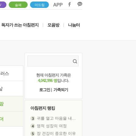
V
솔패
더드림
독자가 쓰는 아침편지
모음방
나눔터
|
|
이러스
현재 아침편지 가족은
4,042,996 명
입니다.
삶
로그인
|
가족되기
망
아침편지 랭킹
귀를 열고 마음을 내어주고
더
영적 성장의 여정
장 건강이 중요한 이유