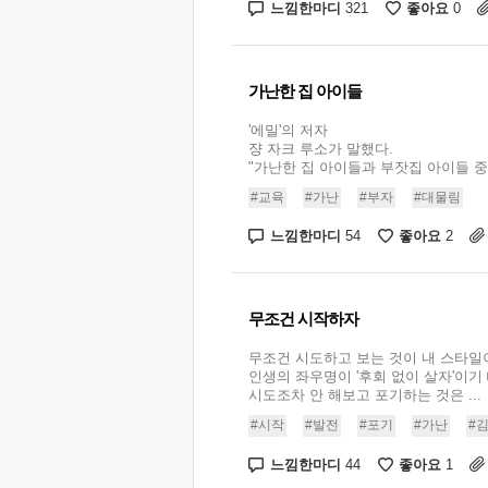
느낌한마디
좋아요
321
0
가난한 집 아이들
'에밀'의 저자
쟝 자크 루소가 말했다.
"가난한 집 아이들과 부잣집 아이들 중에
#교육
#가난
#부자
#대물림
느낌한마디
좋아요
54
2
무조건 시작하자
무조건 시도하고 보는 것이 내 스타일
인생의 좌우명이 '후회 없이 살자'이기
시도조차 안 해보고 포기하는 것은 ...
#시작
#발전
#포기
#가난
#
느낌한마디
좋아요
44
1