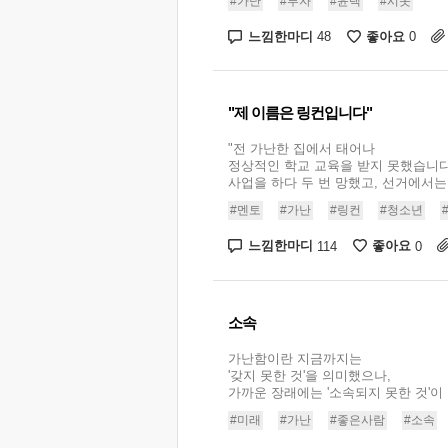
#가난
#부자
#윤택
#시옷
느낌한마디
좋아요
48
0
"제 이름은 링컨입니다"
"전 가난한 집에서 태어나
정상적인 학교 교육을 받지 못했습니다
사업을 하다 두 번 망했고, 선거에서는 여
#멘토
#가난
#링컨
#청소년
느낌한마디
좋아요
114
0
소속
가난함이란 지금까지는
'갖지 못한 것'을 의미했으나,
가까운 장래에는 '소속되지 못한 것'이 될
#미래
#가난
#좋은사람
#소속