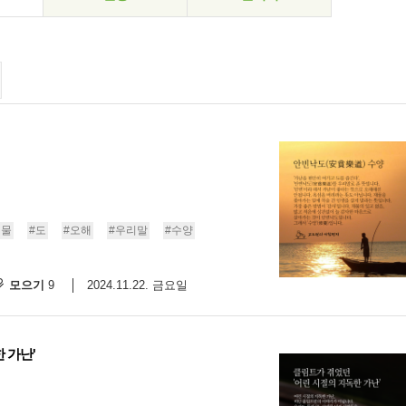
재물
#도
#오해
#우리말
#수양
모으기
2024.11.22. 금요일
9
 가난'