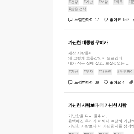
#건강
#가난
#보람
#화두
#
#삶은 선택
느낌한마디
좋아요
17
159
가난한 대통령 무히카
세상 사람들이
왜 그렇게 호들갑인지 모르겠다.
내가 작은 집에 살고, 보잘것없는 ...
#가난
#부자
#대통령
#우루과이
느낌한마디
좋아요
39
4
가난한 사람보다 더 가난한 사람
가난함을 다시 들춰서,
윤택해진 우리가 어째서 여전히 가난하
가난한 사람보다 더 가난한지를 생각해보게