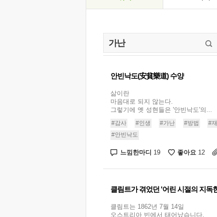
안빈낙도(安貧樂道) 수양
삶이란
마음대로 되지 않는다.
그렇기에 옛 성현들은 '안빈낙도'의...
#감사
#인생
#가난
#방법
#
#안빈낙도
느낌한마디
좋아요
19
12
클림트가 겪었던 '어린 시절의 지독한
클림트는 1862년 7월 14일
오스트리아 빈에서 태어났습니다.