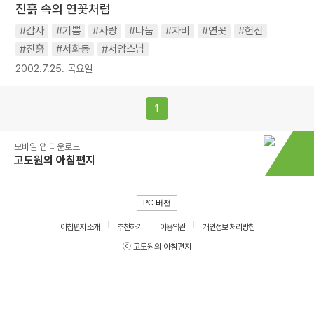
진흙 속의 연꽃처럼
#감사
#기쁨
#사랑
#나눔
#자비
#연꽃
#헌신
#진흙
#서화동
#서암스님
2002.7.25. 목요일
1
모바일 앱 다운로드
고도원의 아침편지
PC 버전
아침편지 소개
추천하기
이용약관
개인정보 처리방침
ⓒ 고도원의 아침편지