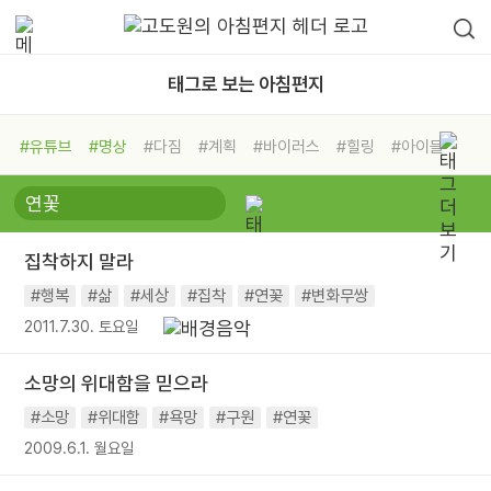
태그로 보는 아침편지
#유튜브
#명상
#다짐
#계획
#바이러스
#힐링
#아이들
#비전캠프
#독서캠프
#삶
#경험
#사람
#도움
#선택
#희망
#나눔
#친구
#링컨학교
#극복
#리더
#위기
집착하지 말라
#독서
#건강
#면역력
#행복
#삶
#세상
#집착
#연꽃
#변화무쌍
2011.7.30. 토요일
소망의 위대함을 믿으라
#소망
#위대함
#욕망
#구원
#연꽃
2009.6.1. 월요일