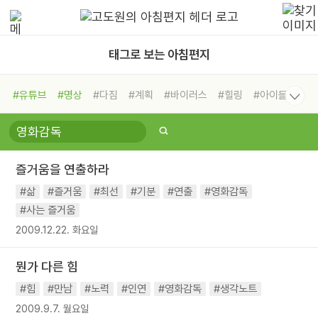
태그로 보는 아침편지
#유튜브
#명상
#다짐
#계획
#바이러스
#힐링
#아이들
#비전캠프
#독서캠프
#삶
#경험
#사람
#도움
#선택
#희망
#나눔
#친구
#링컨학교
#극복
#리더
#위기
즐거움을 연출하라
#독서
#건강
#면역력
#삶
#즐거움
#최선
#기분
#연출
#영화감독
#사는 즐거움
2009.12.22. 화요일
뭔가 다른 힘
#힘
#만남
#노력
#인연
#영화감독
#생각노트
2009.9.7. 월요일