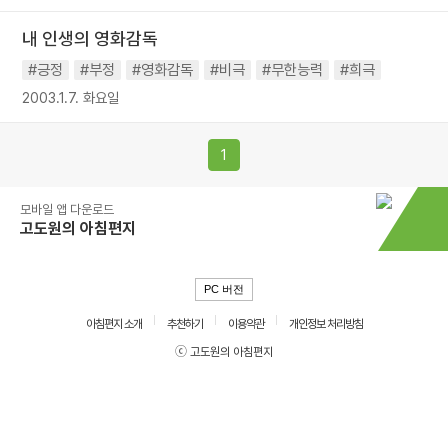
내 인생의 영화감독
#긍정
#부정
#영화감독
#비극
#무한능력
#희극
2003.1.7. 화요일
1
모바일 앱 다운로드
고도원의 아침편지
PC 버전
아침편지 소개
추천하기
이용약관
개인정보 처리방침
ⓒ 고도원의 아침편지