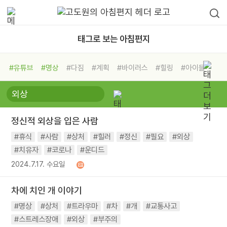
태그로 보는 아침편지
#유튜브
#명상
#다짐
#계획
#바이러스
#힐링
#아이들
#비전캠프
#독서캠프
#삶
#경험
#사람
#도움
#선택
#희망
#나눔
#친구
#링컨학교
#극복
#리더
#위기
정신적 외상을 입은 사람
#독서
#건강
#면역력
#휴식
#사람
#상처
#힐러
#정신
#필요
#외상
#치유자
#코로나
#운디드
2024.7.17. 수요일
차에 치인 개 이야기
#명상
#상처
#트라우마
#차
#개
#교통사고
#스트레스장애
#외상
#부주의