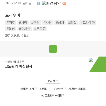
2015.12.18. 금요일
트라우마
#위로
#사랑
#격려
#사람
#상처
#좌절
#트라우마
#외상
#수치심
#우울증
2010.9.8. 수요일
1
모바일 앱 다운로드
고도원의 아침편지
PC 버전
아침편지 소개
추천하기
이용약관
개인정보 처리방침
ⓒ 고도원의 아침편지