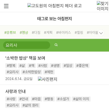
태그로 보는 아침편지
#유튜브
#명상
#다짐
#계획
#바이러스
#힐링
#아이들
#비전캠프
#독서캠프
#삶
#경험
#사람
#도움
#선택
#희망
#나눔
#친구
#링컨학교
#극복
#리더
#위기
'소박한 밥상' 책을 보며
#독서
#건강
#면역력
#행복
#삶
#책
#사람
#생명
#일상
#좋은책
#요리사
#소박한밥상
#체헌
2024.6.14. 금요일
사랑과 인내
#사랑
#인내
#마음
#행동
#소설가
#삶의 이치
#요리사
#삶의 원리