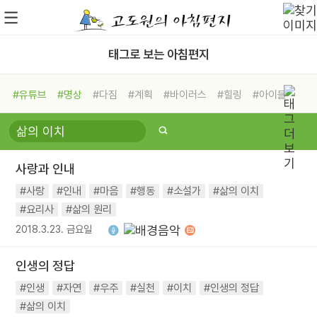
태그로 보는 아침편지
#유튜브
#명상
#다짐
#계획
#바이러스
#힐링
#아이들
#비전캠프
#독서캠프
#삶
#경험
#사람
#도움
#선택
#희망
#나눔
#친구
#링컨학교
#극복
#리더
#위기
사랑과 인내
#독서
#건강
#면역력
#사랑
#인내
#마음
#행동
#소설가
#삶의 이치
#요리사
#삶의 원리
2018.3.23. 금요일
인생의 정답
#인생
#자연
#우주
#실천
#이치
#인생의 정답
#삶의 이치