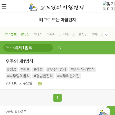
태그로 보는 아침편지
#유튜브
#명상
#다짐
#계획
#바이러스
#힐링
#아이들
#비전캠프
#독서캠프
#삶
#경험
#사람
#도움
#선택
#희망
#나눔
#친구
#링컨학교
#극복
#리더
#위기
우주의 제1법칙
#독서
#건강
#면역력
#성공
#계절
#하늘
#우주의법칙
#우주의제1법칙
#씨뿌림의법칙
#평범한진리
#씨뿌리는계절
2011.10.5. 수요일
1
모바일 앱 다운로드