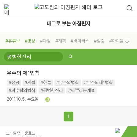
태그로 보는 아침편지
#유튜브
#명상
#다짐
#계획
#바이러스
#힐링
#아이들
#비전캠프
#독서캠프
#삶
#경험
#사람
#도움
#선택
#희망
#나눔
#친구
#링컨학교
#극복
#리더
#위기
우주의 제1법칙
#독서
#건강
#면역력
#성공
#계절
#하늘
#우주의법칙
#우주의제1법칙
#씨뿌림의법칙
#평범한진리
#씨뿌리는계절
2011.10.5. 수요일
1
모바일 앱 다운로드