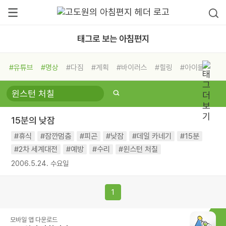
태그로 보는 아침편지
#유튜브
#명상
#다짐
#계획
#바이러스
#힐링
#아이들
#비전캠프
#독서캠프
#삶
#경험
#사람
#도움
#선택
#희망
#나눔
#친구
#링컨학교
#극복
#리더
#위기
15분의 낮잠
#독서
#건강
#면역력
#휴식
#잠깐멈춤
#피곤
#낮잠
#데일 카네기
#15분
#2차 세계대전
#예방
#수리
#윈스턴 처칠
2006.5.24. 수요일
1
모바일 앱 다운로드