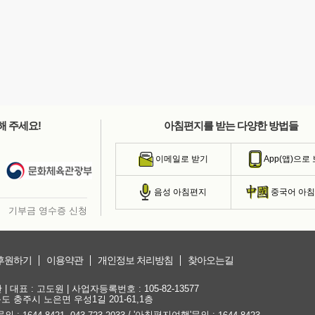
해 주세요!
아침편지를 받는 다양한 방법들
이메일로 받기
App(앱)으로
음성 아침편지
중국어 아
기부금 영수증 신청
후원하기
이용약관
개인정보 처리방침
찾아오는길
대표 : 고도원 | 사업자등록번호 : 105-82-13577
청북도 충주시 노은면 우성1길 201-61,1층
문의 :
,
/ '아침편지여행'문의 :