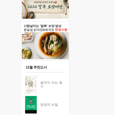
사람살리는 '말복' 보양 밥상
옹달샘 닭개장&채개장
한정수량
12월 추천도서
끝까지 쓰는 용
기
영양의 비밀