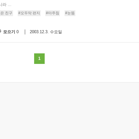
 ...
좋은 친구
#오두막 편지
#마주침
#눈뜸
모으기
2003.12.3. 수요일
0
1