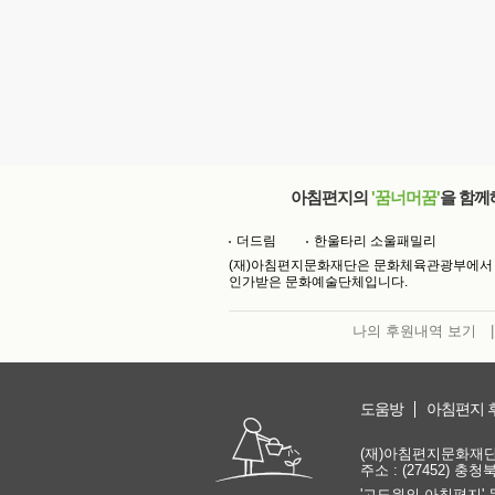
아침편지의
'꿈너머꿈'
을 함께
더드림
한울타리 소울패밀리
(재)아침편지문화재단은 문화체육관광부에서
인가받은 문화예술단체입니다.
나의 후원내역 보기
|
도움방
아침편지 
(재)아침편지문화재단 | 
주소 : (27452) 충
'고도원의 아침편지' 