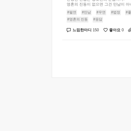
영혼의 진동이 없으면 그건 만남이 아니라
#필연
#만남
#우연
#법정
#
#영혼의 진동
#응답
느낌한마디
좋아요
150
0