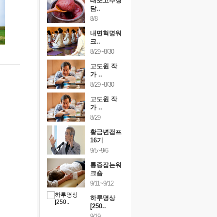
행복한가족
태초고추장
행복한가
여행
담..
여행
24~9/26
8/8
9/24~9/26
건강명상법
내면혁명워
건강명상
..
크..
스..
/9~10/10
8/29~8/30
10/9~10/10
내면혁명워
고도원 작
내면혁명
..
가 ..
크..
/17~10/18
8/29~8/30
10/17~10/18
황금변캠프
고도원 작
황금변캠
7기
가 ..
17기
/30~10/31
8/29
10/30~10/31
통증잡는워
황금변캠프
통증잡는
크숍
16기
크숍
/7~11/8
9/5~9/6
11/7~11/8
내면혁명워
통증잡는워
내면혁명
..
크숍
크..
/12~12/13
9/11~9/12
12/12~12/13
하루명상
[250..
9/19