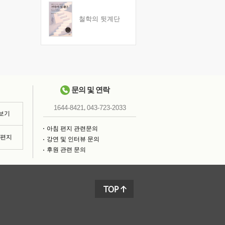
철학의 뒷계단
문의 및 연락
,
1644-8421
043-723-2033
 보기
아침 편지 관련문의
침편지
강연 및 인터뷰 문의
후원 관련 문의