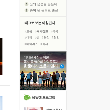
신의 음성을 듣는다
흙이 된 몸으로 출근하는 여자
극과 극의 양 끝단
내가 '나다움'을 찾는 길
태그로 보는 아침편지
피해 갈 수 없는 사건들
#도움
#독서캠프
#극복
처음 손을 잡았던 날
#다짐
#삶
#명상
#희망
꿈이 실제가 되는 것
#바이러스
#독서
'말 타는 법'을 먼저
#유튜브
#비전캠프
졸업식 사진을 보며
#아이들
#리더
#친구
더 나은 세상을 위한
극심한 변비, 어깨결림, 수면 장애
몸·마음·영혼의 힐링공동체
#면역력
#선택
#사람
아픈 아버지를 위한 공간 설계
한울타리 소울패밀리
#힐링
#계획
#나눔
슬럼프
#위기
#링컨학교
#건강
보고 싶은 어머니
#경험
유년 시절의 부산 영도 바다
못된 꼰대들
희망이란
옹달샘 프로그램
'모른다'는 것