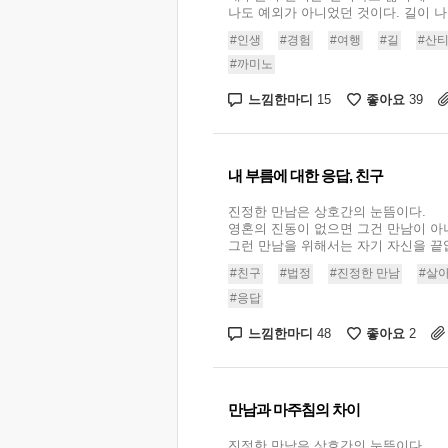
나도 예외가 아니었던 것이다. 길이 나를
#인생
#경험
#여행
#길
#산
#까미노
느낌한마디
좋아요
15
39
내 부름에 대한 응답, 친구
진정한 만남은 상호간의 눈뜸이다.
영혼의 진동이 없으면 그건 만남이 아
그런 만남을 위해서는 자기 자신을 끝없이
#친구
#법정
#진정한 만남
#살
#응답
느낌한마디
좋아요
48
2
만남과 마주침의 차이
진정한 만남은 상호간의 눈뜸이다.