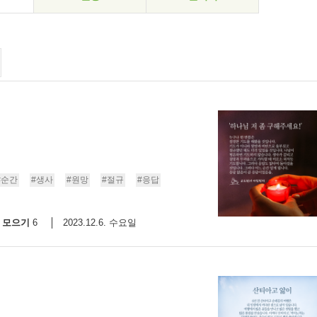
#순간
#생사
#원망
#절규
#응답
모으기
2023.12.6. 수요일
6