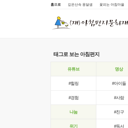
홈으로
깊은산속 옹달샘
꽃피는 아침마을
태그로 보는 아침편지
유튜브
명상
#힐링
#아이들
#경험
#사람
나눔
#친구
위기
#독서