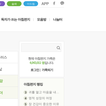
V
솔패
더드림
독자가 쓰는 아침편지
모음방
나눔터
|
|
이러스
현재 아침편지 가족은
4,043,011 명
입니다.
삶
로그인
|
가족되기
망
아침편지 랭킹
귀를 열고 마음을 내어주고
더
영적 성장의 여정
장 건강이 중요한 이유