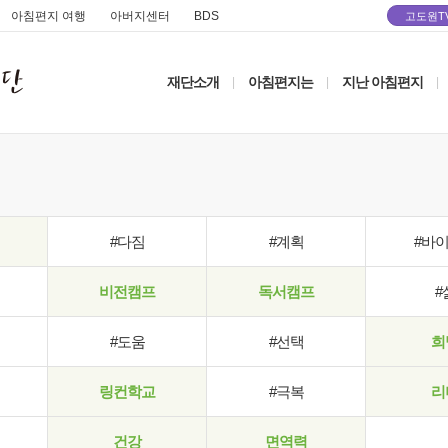
아침편지 여행
아버지센터
BDS
고도원T
재단소개
아침편지는
지난 아침편지
|
|
|
#다짐
#계획
#바
비전캠프
독서캠프
#
#도움
#선택
희
링컨학교
#극복
리
건강
면역력