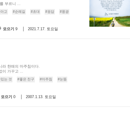
 부르니 ...
9/
티아고
#순례길
#초대
#응답
#풍광
스
모으기
2021.7.17. 토요일
9
10
크
10
1
니라 한때의 마주침이다.
10
 가꾸고 ...
아있는 것
#좋은 친구
#마주침
#눈뜸
11
모으기
2007.1.13. 토요일
0
크
12