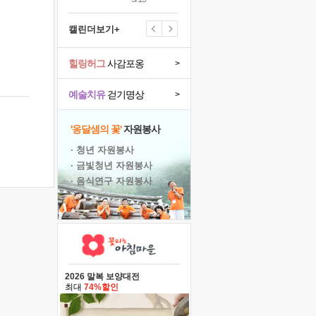
캘린더보기+
힐링허그
사감포옹
>
예술치유
걷기명상
>
'옹달샘의 꽃'
자원봉사
· 청년 자원봉사
· 금빛청년 자원봉사
· 음식연구 자원봉사
2026 말복 보양대전
최대
74%할인