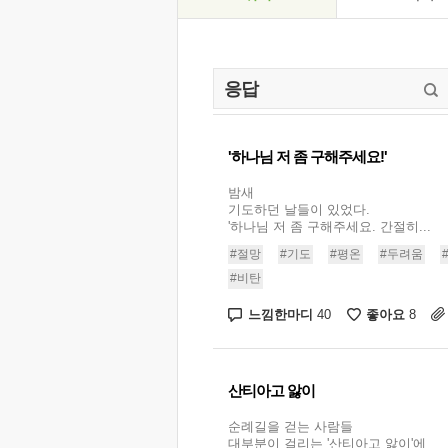
'하나님 저 좀 구해주세요!'
밤새
기도하던 날들이 있었다.
'하나님 저 좀 구해주세요. 간절히...
#절망
#기도
#평온
#두려움
#비탄
느낌한마디
좋아요
40
8
산티아고 앓이
순례길을 걷는 사람들
대부분이 걸리는 '산티아고 앓이'에