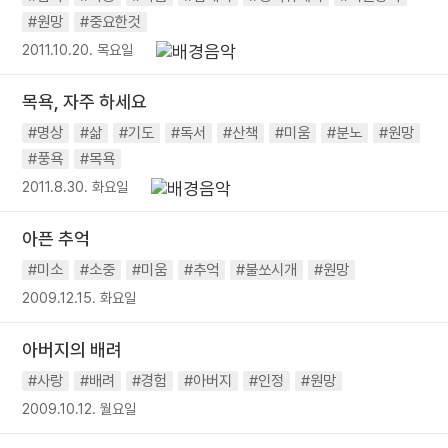
#원망
#중요한것
2011.10.20. 목요일
목욕, 자주 하세요
#명상
#삶
#기도
#독서
#산책
#미움
#분노
#원망
#풍욕
#목욕
2011.8.30. 화요일
아픈 추억
#미소
#소중
#미움
#추억
#불쏘시개
#원망
2009.12.15. 화요일
아버지의 배려
#사랑
#배려
#경험
#아버지
#인정
#원망
2009.10.12. 월요일