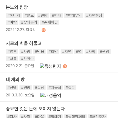
분노와 원망
#에너지
#분노
#원망
#번개
#백해무익
#자연현상
#벼락
#삶의동력
#존재이유
2022.12.27. 화요일
서로의 벽을 허물고
#영혼
#사랑
#믿음
#희망
#자연
#벽
#사막
#원망
#교류
#사하라
2020.2.21. 금요일
네 개의 방
#선택
#원망
#속담
#자물쇠
#질문
2013.3.30. 토요일
중요한 것은 눈에 보이지 않는다
#감사
#사랑
#마음
#껍데기
#생텍쥐페리
#어린왕자