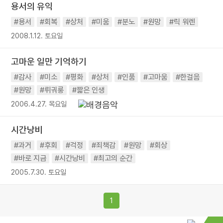
용서의 유익
#용서
#회복
#상처
#미움
#분노
#원망
#릭 워렌
2008.1.12. 토요일
고마운 일만 기억하기
#감사
#미소
#평화
#상처
#인품
#고마움
#한걸음
#원망
#뤼궈룽
#짧은 인생
2006.4.27. 목요일
시간낭비
#과거
#후회
#걱정
#죄책감
#원망
#회상
#바로 지금
#시간낭비
#최고의 순간
2005.7.30. 토요일
1