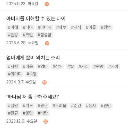
2025.9.23. 화요일
아버지를 이해할 수 있는 나이
#이해
#나이
#아버지
#하루
#자식
#아들
#평범
#원망
#위인
#섭섭함
2025.5.28. 수요일
엄마에게 딸이 외치는 소리
#사랑
#마음
#엄마
#상처
#딸
#거리
#원망
#사이
#외마디
#숙명
2024.8.7. 수요일
'하나님 저 좀 구해주세요!'
#절망
#기도
#평온
#두려움
#순간
#생사
#원망
#절규
#응답
#비탄
2023.12.6. 수요일