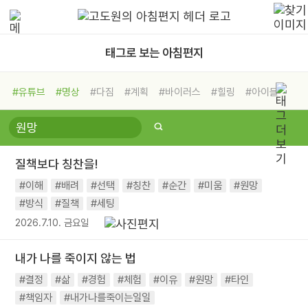
태그로 보는 아침편지
#유튜브
#명상
#다짐
#계획
#바이러스
#힐링
#아이들
#비전캠프
#독서캠프
#삶
#경험
#사람
#도움
#선택
#희망
#나눔
#친구
#링컨학교
#극복
#리더
#위기
질책보다 칭찬을!
#독서
#건강
#면역력
#이해
#배려
#선택
#칭찬
#순간
#미움
#원망
#방식
#질책
#세팅
2026.7.10. 금요일
내가 나를 죽이지 않는 법
#결정
#삶
#경험
#체험
#이유
#원망
#타인
#책임자
#내가나를죽이는일일