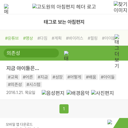
태그로 보는 아침편지
#유튜브
#명상
#다짐
#계획
#바이러스
#힐링
#아이들
#비전캠프
#독서캠프
#삶
#경험
#사람
#도움
#선택
#희망
#나눔
#친구
#링컨학교
#극복
#리더
#위기
지금 아이들은...
#독서
#건강
#면역력
#교육
#어른
#지금
#성장
#어떻게
#배움
#아이들
#의존성
#시스템
2016.1.21. 목요일
1
모바일 앱 다운로드