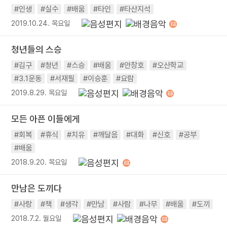
#인생
#실수
#배움
#타인
#타산지석
2019.10.24. 목요일
청년들의 스승
#김구
#청년
#스승
#배움
#안창호
#오산학교
#3.1운동
#서재필
#이승훈
#요람
2019.8.29. 목요일
모든 아픈 이들에게
#회복
#휴식
#치유
#깨달음
#대화
#신호
#공부
#배움
2018.9.20. 목요일
만남은 도끼다
#사랑
#책
#생각
#만남
#사람
#나무
#배움
#도끼
2018.7.2. 월요일