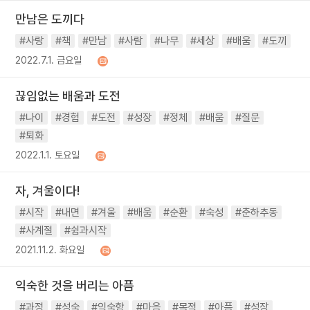
만남은 도끼다
#사랑
#책
#만남
#사람
#나무
#세상
#배움
#도끼
2022.7.1. 금요일
끊임없는 배움과 도전
#나이
#경험
#도전
#성장
#정체
#배움
#질문
#퇴화
2022.1.1. 토요일
자, 겨울이다!
#시작
#내면
#겨울
#배움
#순환
#숙성
#춘하추동
#사계절
#쉼과시작
2021.11.2. 화요일
익숙한 것을 버리는 아픔
#과정
#성숙
#익숙함
#마음
#목적
#아픔
#성장