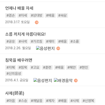
언제나 배울 자세
#겸손
#자세
#상대방
#배움
#속담
2018.3.17. 토요일
소름 끼치게 아름다워요!
#공유
#사색
#가르침
#재미
#배움
#소름
2018.2.26. 월요일
침묵을 배우려면
#지혜
#침묵
#고요
#훈련
#배움
#혜안
#현인
#신의음성
2016.4.1. 금요일
사제(師弟)
#마음
#스승
#깨달음
#제자
#배움
#사제
#신영복