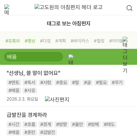
태그로 보는 아침편지
#유튜브
#명상
#다짐
#계획
#바이러스
#힐링
#아이들
#비전캠프
#독서캠프
#삶
#경험
#사람
#도움
#선택
#희망
#나눔
#친구
#링컨학교
#극복
#리더
#위기
"선생님, 쓸 말이 없어요"
#독서
#건강
#면역력
#멘토
#독서
#사람
#중요
#말
#글
#필요
#무기
#배움
#사유
2026.3.3. 화요일
급발진을 경계하라
#시간
#호흡
#경계
#방향
#불안
#방해
#태도
#배움
#혼란
#급발진