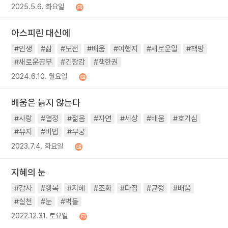
2025.5.6. 화요일
아스피린 대신에
#인생
#삶
#도전
#배움
#여행지
#새로운일
#책방
#새로운공부
#긴장감
#책한권
2024.6.10. 월요일
배움은 늙지 않는다
#사랑
#열정
#젊음
#자연
#세상
#배움
#호기심
#유지
#비법
#무궁
2023.7.4. 화요일
지혜의 눈
#감사
#행복
#지혜
#조화
#다짐
#균형
#배움
#실천
#눈
#벽돌
2022.12.31. 토요일