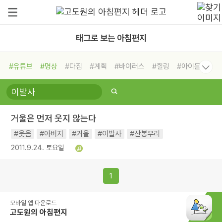
태그로 보는 아침편지
#유튜브
#명상
#다짐
#계획
#바이러스
#힐링
#아이들
#비전캠프
#독서캠프
#삶
#경험
#사람
#도움
#선택
#희망
#나눔
#친구
#링컨학교
#극복
#리더
#위기
거울은 먼저 웃지 않는다
#독서
#건강
#면역력
#웃음
#아버지
#거울
#이발사
#산봉우리
2011.9.24. 토요일
1
모바일 앱 다운로드
고도원의 아침편지