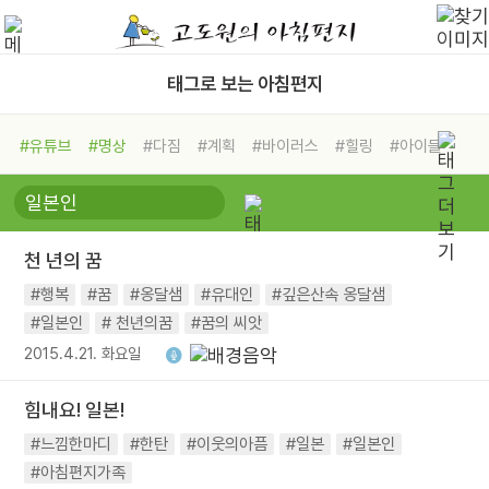
태그로 보는 아침편지
#유튜브
#명상
#다짐
#계획
#바이러스
#힐링
#아이들
#비전캠프
#독서캠프
#삶
#경험
#사람
#도움
#선택
#희망
#나눔
#친구
#링컨학교
#극복
#리더
#위기
천 년의 꿈
#독서
#건강
#면역력
#행복
#꿈
#옹달샘
#유대인
#깊은산속 옹달샘
#일본인
# 천년의꿈
#꿈의 씨앗
2015.4.21. 화요일
힘내요! 일본!
#느낌한마디
#한탄
#이웃의아픔
#일본
#일본인
#아침편지가족