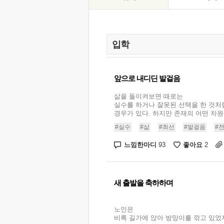
앞으로 내디딘 발걸음
삶을 돌이켜보면 때로는
실수를 하거나 잘못된 선택을 한 것처
경우가 있다. 하지만 존재의 어떤 차원에
#실수
#삶
#최선
#발걸음
#
느낌한마디
좋아요
93
2
새 출발을 축하하며
노인은
비록 길가에 앉아 방망이를 깎고 있었지