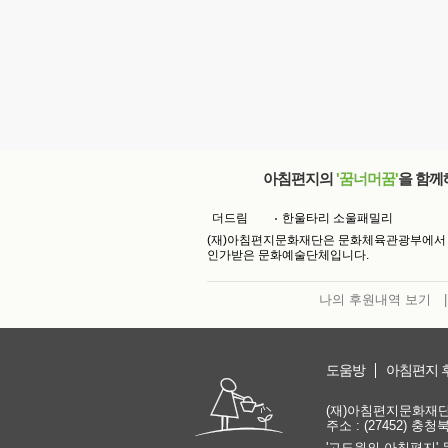
아침편지의
'꿈너머꿈'
을 함께
더드림
한울타리 소울패밀리
(재)아침편지문화재단은 문화체육관광부에서
인가받은 문화예술단체입니다.
나의 후원내역 보기
|
도움방
아침편지 
(재)아침편지문화재단 | 
주소 : (27452) 충
'고도원의 아침편지' 