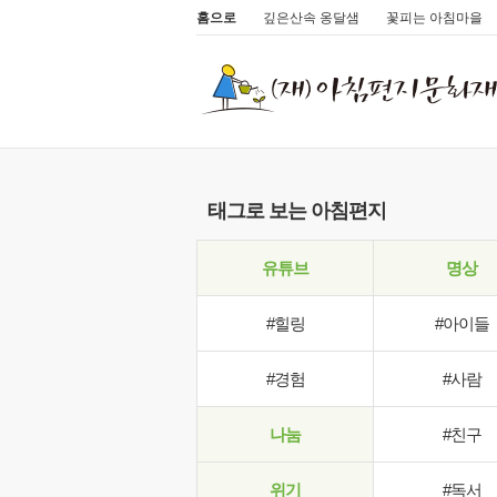
홈으로
깊은산속 옹달샘
꽃피는 아침마을
태그로 보는 아침편지
유튜브
명상
#힐링
#아이들
#경험
#사람
나눔
#친구
위기
#독서