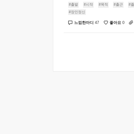
#출발
#시작
#목적
#출근
#
#장인정신
느낌한마디
좋아요
47
0