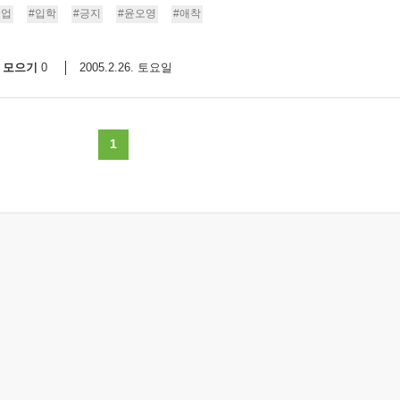
졸업
#입학
#긍지
#윤오영
#애착
모으기
2005.2.26. 토요일
0
1