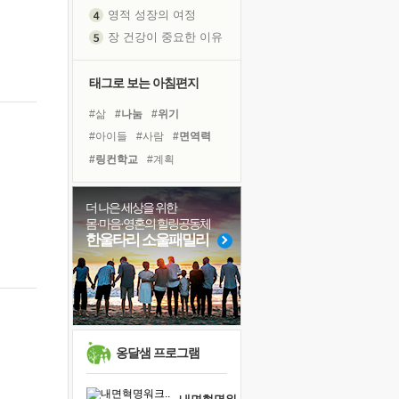
영적 성장의 여정
장 건강이 중요한 이유
신의 음성을 듣는다
흙이 된 몸으로 출근하는 여자
태그로 보는 아침편지
극과 극의 양 끝단
#삶
#나눔
#위기
내가 '나다움'을 찾는 길
#아이들
#사람
#면역력
피해 갈 수 없는 사건들
#링컨학교
#계획
처음 손을 잡았던 날
#독서캠프
#친구
꿈이 실제가 되는 것
#비전캠프
#희망
#건강
더 나은 세상을 위한
'말 타는 법'을 먼저
몸·마음·영혼의 힐링공동체
#명상
#경험
#도움
졸업식 사진을 보며
한울타리 소울패밀리
#유튜브
#극복
극심한 변비, 어깨결림, 수면 장애
#바이러스
#독서
#다짐
아픈 아버지를 위한 공간 설계
#리더
#선택
#힐링
슬럼프
보고 싶은 어머니
유년 시절의 부산 영도 바다
옹달샘 프로그램
못된 꼰대들