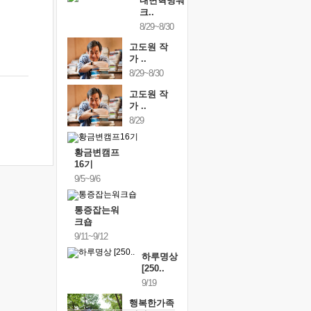
내면혁명워
크..
8/29~8/30
고도원 작
가 ..
8/29~8/30
고도원 작
가 ..
8/29
황금변캠프
16기
9/5~9/6
통증잡는워
크숍
9/11~9/12
하루명상
[250..
9/19
행복한가족