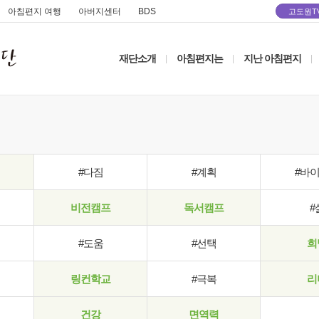
아침편지 여행
아버지센터
BDS
고도원T
재단소개
아침편지는
지난 아침편지
|
|
|
#다짐
#계획
#바
비전캠프
독서캠프
#
#도움
#선택
희
링컨학교
#극복
리
건강
면역력