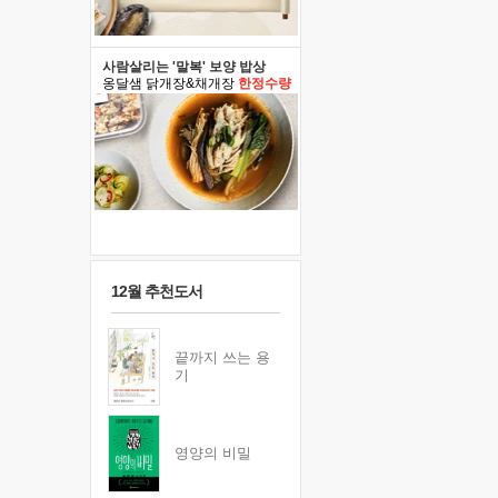
사람살리는 '말복' 보양 밥상
옹달샘 닭개장&채개장
한정수량
12월 추천도서
끝까지 쓰는 용
기
영양의 비밀