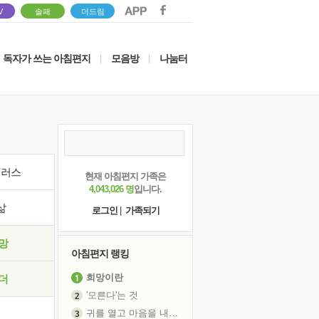
V
솔패
더드림
독자가 쓰는 아침편지
모음방
나눔터
|
|
이러스
현재 아침편지 가족은
4,043,026 명
입니다.
삶
로그인
|
가족되기
망
아침편지 랭킹
희망이란
더
'모른다'는 것
귀를 열고 마음을 내어주고