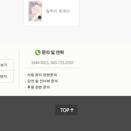
철학의 뒷계단
문의 및 연락
,
1644-8421
043-723-2033
 보기
아침 편지 관련문의
침편지
강연 및 인터뷰 문의
후원 관련 문의