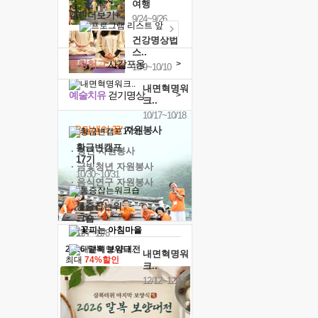
여행
캘린더보기+
9/24~9/26
건강명상법
스..
힐링허그
사감포옹
>
10/9~10/10
내면혁명워
예술치유
걷기명상
>
크..
10/17~10/18
'옹달샘의 꽃'
자원봉사
황금변캠프
· 청년 자원봉사
17기
· 금빛청년 자원봉사
10/30~10/31
· 음식연구 자원봉사
통증잡는워
크숍
11/7~11/8
2026 말복 보양대전
내면혁명워
최대
74%할인
크..
12/12~12/13