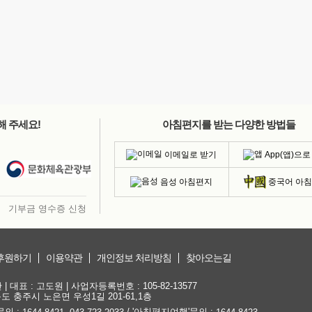
해 주세요!
아침편지를 받는 다양한 방법들
이메일로 받기
App(앱)으로
음성 아침편지
중국어 아
기부금 영수증 신청
후원하기
이용약관
개인정보 처리방침
찾아오는길
대표 : 고도원 | 사업자등록번호 : 105-82-13577
청북도 충주시 노은면 우성1길 201-61,1층
문의 :
,
/ '아침편지여행'문의 :