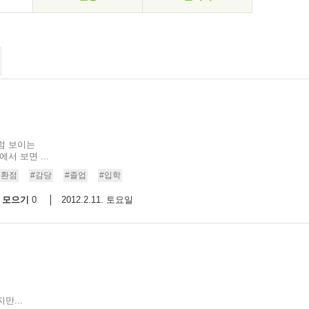
럼 보이는
서 보면 ...
전환점
#감당
#졸업
#입학
모으기
2012.2.11. 토요일
0
만...