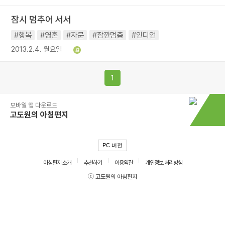
잠시 멈추어 서서
#행복
#영혼
#자문
#잠깐멈춤
#인디언
2013.2.4. 월요일
1
모바일 앱 다운로드
고도원의 아침편지
PC 버전
아침편지 소개
추천하기
이용약관
개인정보 처리방침
ⓒ 고도원의 아침편지