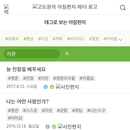
태그로 보는 아침편지
#유튜브
#명상
#다짐
#계획
#바이러스
#힐링
#아이들
#비전캠프
#독서캠프
#삶
#경험
#사람
#도움
#선택
#희망
#나눔
#친구
#링컨학교
#극복
#리더
#위기
늘 친절을 베푸세요
#독서
#건강
#면역력
#영혼
#친절
#자문
#영혼의우물
#지름길
2017.4.12. 수요일
나는 어떤 사람인가?
#평온
#스스로
#자문
#균형
#정답
#나는누구
#이따금
2015.12.14. 월요일