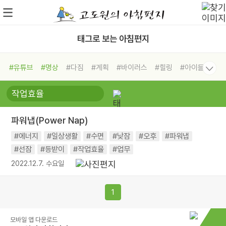
태그로 보는 아침편지
#유튜브
#명상
#다짐
#계획
#바이러스
#힐링
#아이들
#비전캠프
#독서캠프
#삶
#경험
#사람
#도움
#선택
#희망
#나눔
#친구
#링컨학교
#극복
#리더
#위기
파워냅(Power Nap)
#독서
#건강
#면역력
#에너지
#일상생활
#수면
#낮잠
#오후
#파워냅
#선잠
#등받이
#작업효율
#업무
2022.12.7. 수요일
1
모바일 앱 다운로드