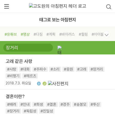
태그로 보는 아침편지
#유튜브
#명상
#다짐
#계획
#바이러스
#힐링
#아이들
#비전캠프
#독서캠프
#삶
#경험
#사람
#도움
#선택
#희망
#나눔
#친구
#링컨학교
#극복
#리더
#위기
고래 같은 사랑
#독서
#건강
#면역력
#사랑
#대화
#주파수
#소리
#응원
#고래
#장거리
#비행기
#헤르츠
2018.7.3. 화요일
결혼이란?
#배려
#인내
#희생
#결혼
#경주
#송봉모
#투신
#장거리
#독립성
#친밀성