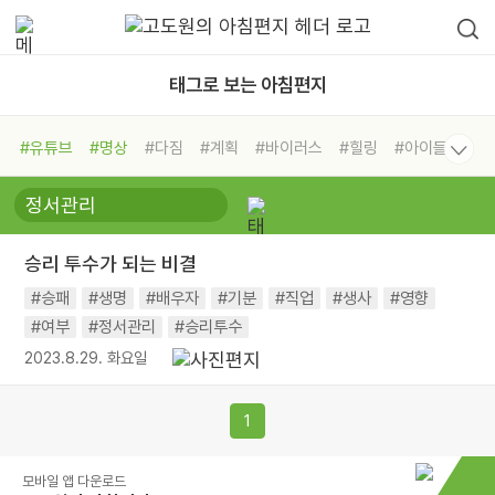
태그로 보는 아침편지
#유튜브
#명상
#다짐
#계획
#바이러스
#힐링
#아이들
#비전캠프
#독서캠프
#삶
#경험
#사람
#도움
#선택
#희망
#나눔
#친구
#링컨학교
#극복
#리더
#위기
승리 투수가 되는 비결
#독서
#건강
#면역력
#승패
#생명
#배우자
#기분
#직업
#생사
#영향
#여부
#정서관리
#승리투수
2023.8.29. 화요일
1
모바일 앱 다운로드