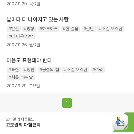
2007.11.29. 목요일
날마다 더 나아지고 있는 사람
#발전
#방향
#하루하루
#한 걸음
#감탄
#조엘 오스틴
#더 나은 사람
2007.11.26. 월요일
마음도 표현돼야 한다
#표현
#칭찬
#긍정의 힘
#조엘 오스틴
#격력
#힘을 주는 말
2007.9.29. 토요일
1
모바일 앱 다운로드
고도원의 아침편지