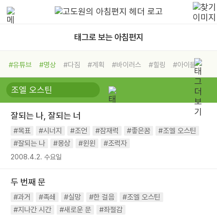
태그로 보는 아침편지
#유튜브
#명상
#다짐
#계획
#바이러스
#힐링
#아이들
#비전캠프
#독서캠프
#삶
#경험
#사람
#도움
#선택
#희망
#나눔
#친구
#링컨학교
#극복
#리더
#위기
잘되는 나, 잘되는 너
#독서
#건강
#면역력
#목표
#시너지
#조언
#잠재력
#좋은꿈
#조엘 오스틴
#잘되는 나
#몽상
#윈윈
#조력자
2008.4.2. 수요일
두 번째 문
#과거
#족쇄
#실망
#한 걸음
#조엘 오스틴
#지나간 시간
#새로운 문
#좌절감