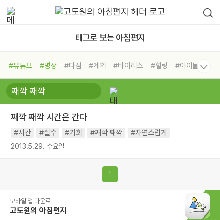
태그로 보는 아침편지
#유튜브
#명상
#다짐
#계획
#바이러스
#힐링
#아이들
#비전캠프
#독서캠프
#삶
#경험
#사람
#도움
#선택
#희망
#나눔
#친구
#링컨학교
#극복
#리더
#위기
째깍 째깍 시간은 간다
#독서
#건강
#면역력
#시간
#실수
#기회
#째깍 째깍
#자연스럽게
2013.5.29. 수요일
1
모바일 앱 다운로드
고도원의 아침편지