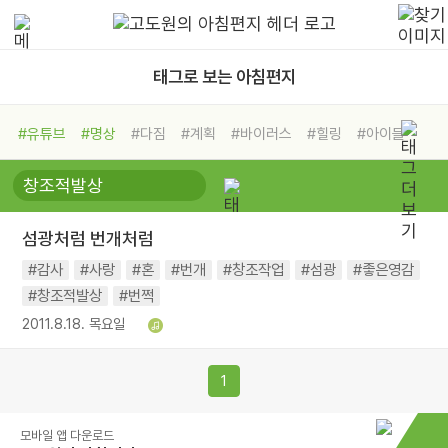
태그로 보는 아침편지
#유튜브
#명상
#다짐
#계획
#바이러스
#힐링
#아이들
#비전캠프
#독서캠프
#삶
#경험
#사람
#도움
#선택
#희망
#나눔
#친구
#링컨학교
#극복
#리더
#위기
섬광처럼 번개처럼
#독서
#건강
#면역력
#감사
#사랑
#혼
#번개
#창조작업
#섬광
#좋은영감
#창조적발상
#번쩍
2011.8.18. 목요일
1
모바일 앱 다운로드