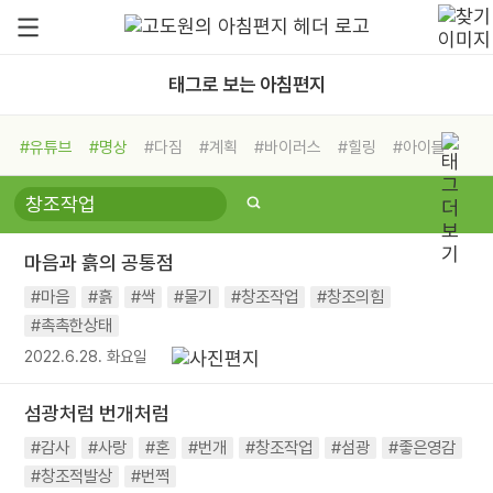
태그로 보는 아침편지
#유튜브
#명상
#다짐
#계획
#바이러스
#힐링
#아이들
#비전캠프
#독서캠프
#삶
#경험
#사람
#도움
#선택
#희망
#나눔
#친구
#링컨학교
#극복
#리더
#위기
마음과 흙의 공통점
#독서
#건강
#면역력
#마음
#흙
#싹
#물기
#창조작업
#창조의힘
#촉촉한상태
2022.6.28. 화요일
섬광처럼 번개처럼
#감사
#사랑
#혼
#번개
#창조작업
#섬광
#좋은영감
#창조적발상
#번쩍