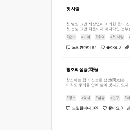
첫 사랑
첫 떨림 그건 세상없이 예리한 음의 
첫 눈빛 그건 처음이자 마지막인 눈부심이
#순수
#기억
#추억
#첫 사랑
느낌한마디
좋아요
97
0
창조의 섬광(閃光)
창조하는 힘의 신성한 섬광(閃光)은
아직도 우리들 안에 살아 빛나고 있다.
...
#창조
#역사
#섬광
#연구
#
느낌한마디
좋아요
169
0