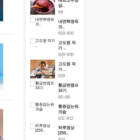
행복한가족
태초고추장
행복한가
여행
담..
여행
24~9/26
8/8
9/24~9/26
건강명상법
내면혁명워
건강명상
..
크..
스..
/9~10/10
8/29~8/30
10/9~10/10
내면혁명워
고도원 작
내면혁명
..
가 ..
크..
/17~10/18
8/29~8/30
10/17~10/18
황금변캠프
고도원 작
황금변캠
7기
가 ..
17기
/30~10/31
8/29
10/30~10/31
통증잡는워
황금변캠프
통증잡는
크숍
16기
크숍
/7~11/8
9/5~9/6
11/7~11/8
내면혁명워
통증잡는워
내면혁명
..
크숍
크..
/12~12/13
9/11~9/12
12/12~12/13
하루명상
[250..
9/19