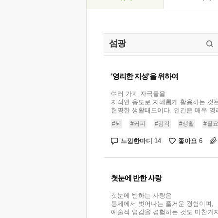
'영리한 지성'을 위하여
여러 가지 자극물을
지적인 용도로 지혜롭게 활용하는 것
현명한 생활태도이다. 인간은 매우 영리
#뇌
#커피
#감각
#생활
#필
느낌한마디
좋아요
14
6
첫눈에 반한 사랑
첫눈에 반하는 사랑은
통제에서 벗어나는 즐거운 경험이며,
예술적 영감을 경험하는 것도 마찬가지다