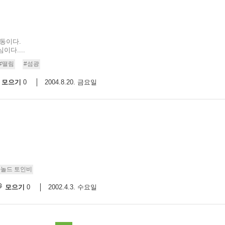
진동이다.
다....
#떨림
#섬광
모으기
2004.8.20. 금요일
0
아놀드 토인비
모으기
2002.4.3. 수요일
0