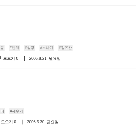
폭풍
#번개
#섬광
#소나기
#정유찬
모으기
2006.8.21. 월요일
0
스터
#깨우기
모으기
2006.6.30. 금요일
0