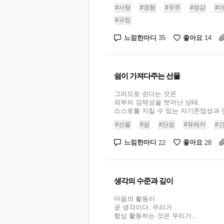
#사랑
#경험
#우주
#영감
#
#규정
느낌한마디
좋아요
35
14
쉼이 가져다주는 선물
그러므로 쉰다는 것은
외부의 강제성을 벗어난 상태,
스스로를 지킬 수 있는 자기존엄성과 연
#선물
#쉼
#단잠
#유레카
#
느낌한마디
좋아요
22
28
생각의 수준과 깊이
마음의 활동이
곧 생각이다. 우리가
항상 활동하는 것은 우리가...