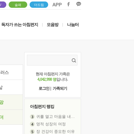
V
솔패
더드림
독자가 쓰는 아침편지
모음방
나눔터
|
|
이러스
현재 아침편지 가족은
4,042,998 명
입니다.
삶
로그인
|
가족되기
망
아침편지 랭킹
귀를 열고 마음을 내어주고
더
영적 성장의 여정
장 건강이 중요한 이유