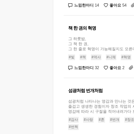
느낌한마디
좋아요
14
54
책 한 권의 혁명
그 하룻밤,
그 책 한 권,
그 한 줄로 혁명이 가능해질지도 모른다. 
#빛
#책
#역사
#니체
#혁명
느낌한마디
좋아요
32
2
섬광처럼 번개처럼
섬광처럼 나타나는 영감과 만나는 것
즐겁고 생생한 경험이자 창조 작업의 
영감에 따라 시 구절을 적어내려가다 보면
#감사
#사랑
#혼
#번개
#창
#번쩍