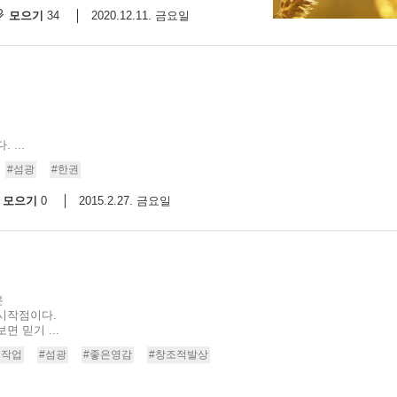
모으기
2020.12.11. 금요일
34
...
#섬광
#한권
모으기
2015.2.27. 금요일
0
은
시작점이다.
 믿기 ...
조작업
#섬광
#좋은영감
#창조적발상