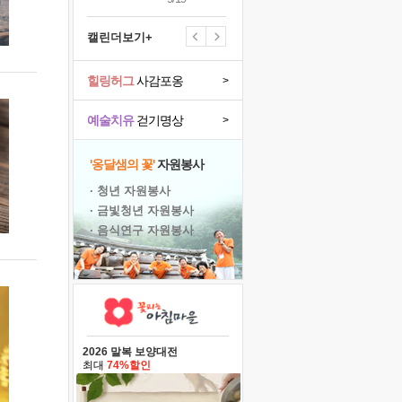
캘린더보기+
힐링허그
사감포옹
>
예술치유
걷기명상
>
'옹달샘의 꽃'
자원봉사
· 청년 자원봉사
· 금빛청년 자원봉사
· 음식연구 자원봉사
2026 말복 보양대전
최대
74%할인