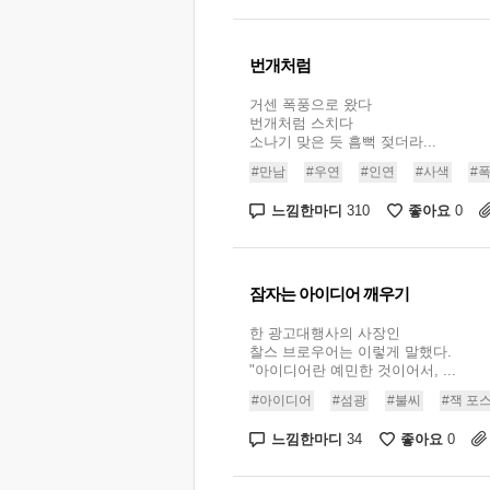
번개처럼
거센 폭풍으로 왔다
번개처럼 스치다
소나기 맞은 듯 흠뻑 젖더라...
#만남
#우연
#인연
#사색
#
느낌한마디
좋아요
310
0
잠자는 아이디어 깨우기
한 광고대행사의 사장인
찰스 브로우어는 이렇게 말했다.
"아이디어란 예민한 것이어서, ...
#아이디어
#섬광
#불씨
#잭 포
느낌한마디
좋아요
34
0