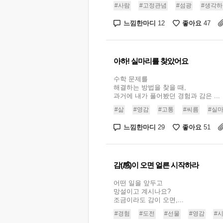
#사람
#고정관념
#섬광
#생각
느낌한마디
좋아요
12
47
아하! 실마리를 찾았어요
수학 문제를
해결하는 방법을 찾을 때,
과거에 내가 풀어봤던 경험과 감은 ...
#삶
#영감
#고통
#씨름
#실
느낌한마디
좋아요
29
51
감(感)이 오면 얼른 시작하라
어떤 일을 앞두고
망설이고 계시나요?
조금이라도 감이 오면,...
#경험
#도전
#선물
#영감
#