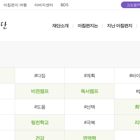
아침편지 여행
아버지센터
BDS
고도원T
재단소개
아침편지는
지난 아침편지
|
|
|
#다짐
#계획
#바
비전캠프
독서캠프
#
#도움
#선택
희
링컨학교
#극복
리
건강
면역력