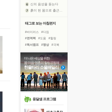
신의 음성을 듣는다
흙이 된 몸으로 출근하는 여자
극과 극의 양 끝단
내가 '나다움'을 찾는 길
태그로 보는 아침편지
피해 갈 수 없는 사건들
#바이러스
#다짐
처음 손을 잡았던 날
#면역력
#도움
#힐링
꿈이 실제가 되는 것
#독서캠프
#명상
#극복
'말 타는 법'을 먼저
#위기
#비전캠프
졸업식 사진을 보며
#아이들
#유튜브
#계획
더 나은 세상을 위한
아픈 아버지를 위한 공간 설계
몸·마음·영혼의 힐링공동체
#사람
#건강
#경험
극심한 변비, 어깨결림, 수면 장애
한울타리 소울패밀리
#리더
#링컨학교
#선택
보고 싶은 어머니
#삶
#희망
#친구
#나눔
유년 시절의 부산 영도 바다
#독서
못된 꼰대들
거울 속의 나
희망이란
옹달샘 프로그램
'모른다'는 것