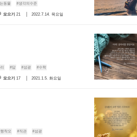
하는동물
#생각의수준
모으기
2022.7.14. 목요일
21
마리
#답
#섬광
#수학
모으기
2021.1.5. 화요일
17
시행착오
#직관
#섬광