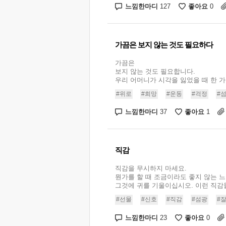
느낌한마디
좋아요
127
0
가끔은 보지 않는 것도 필요하다
가끔은
보지 않는 것도 필요합니다.
우리 어머니가 시각을 잃었을 때 한 가지
#위로
#희망
#운동
#걱정
#
느낌한마디
좋아요
37
1
직감
직감을 무시하지 마세요.
뭔가를 할 때 조금이라도 좋지 않는 
그것에 귀를 기울이십시오. 이런 직감들은
#선물
#신호
#직감
#섬광
#잘
느낌한마디
좋아요
23
0