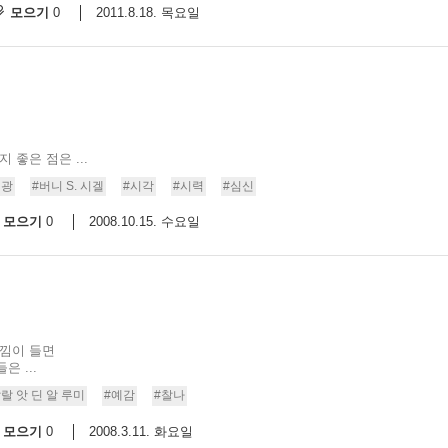
모으기
2011.8.18. 목요일
0
 좋은 점은 ...
섬광
#버니 S. 시겔
#시각
#시력
#심신
모으기
2008.10.15. 수요일
0
느낌이 들면
 ...
랄 앗 딘 알 루미
#예감
#찰나
모으기
2008.3.11. 화요일
0