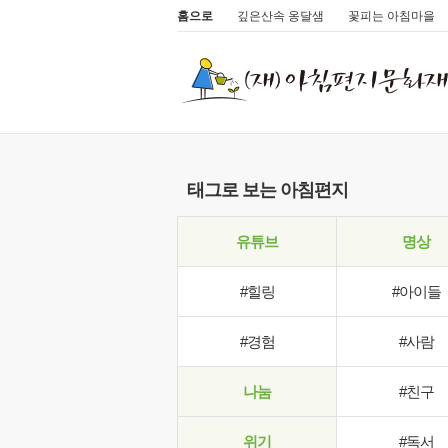
홈으로
깊은산속 옹달샘
꽃피는 아침마을
태그로 보는 아침편지
유튜브
명상
#힐링
#아이들
#경험
#사람
나눔
#친구
위기
#독서