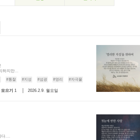
은
하지만...
요
#통찰
#지성
#섬광
#영리
#자극물
모으기
2026.2.9. 월요일
1
....