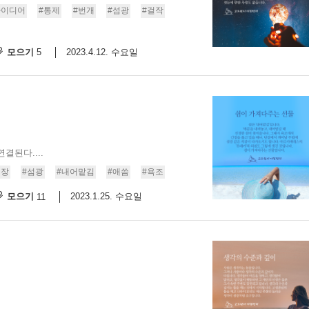
아이디어
#통제
#번개
#섬광
#걸작
9/
모으기
2023.4.12. 수요일
5
스
10
크
10
1
결된다....
10
긴장
#섬광
#내어맡김
#애씀
#욕조
모으기
2023.1.25. 수요일
11
11
크
12