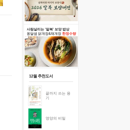
사람살리는 '말복' 보양 밥상
옹달샘 닭개장&채개장
한정수량
12월 추천도서
끝까지 쓰는 용
기
영양의 비밀