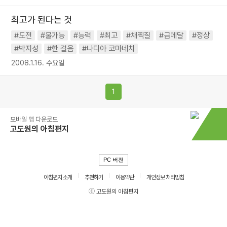
최고가 된다는 것
#도전
#불가능
#능력
#최고
#채찍질
#금메달
#정상
#박지성
#한 걸음
#나디아 코마네치
2008.1.16. 수요일
1
모바일 앱 다운로드
고도원의 아침편지
PC 버전
아침편지 소개
추천하기
이용약관
개인정보 처리방침
ⓒ 고도원의 아침편지