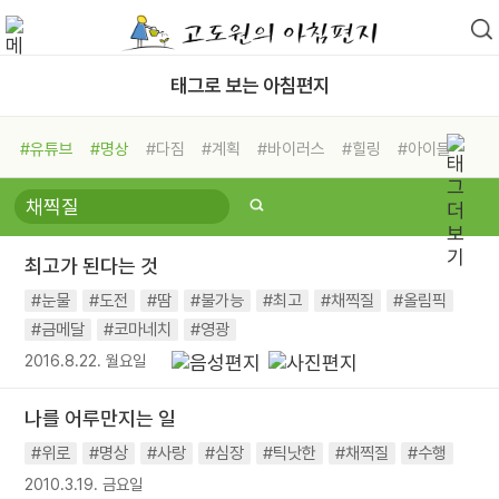
태그로 보는 아침편지
#유튜브
#명상
#다짐
#계획
#바이러스
#힐링
#아이들
#비전캠프
#독서캠프
#삶
#경험
#사람
#도움
#선택
#희망
#나눔
#친구
#링컨학교
#극복
#리더
#위기
최고가 된다는 것
#독서
#건강
#면역력
#눈물
#도전
#땀
#불가능
#최고
#채찍질
#올림픽
#금메달
#코마네치
#영광
2016.8.22. 월요일
나를 어루만지는 일
#위로
#명상
#사랑
#심장
#틱낫한
#채찍질
#수행
2010.3.19. 금요일