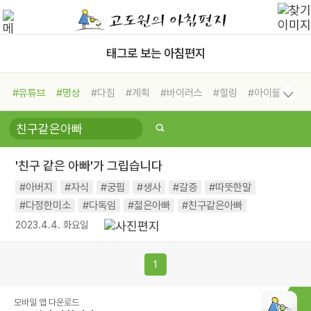
태그로 보는 아침편지
#유튜브
#명상
#다짐
#계획
#바이러스
#힐링
#아이들
#비전캠프
#독서캠프
#삶
#경험
#사람
#도움
#선택
#희망
#나눔
#친구
#링컨학교
#극복
#리더
#위기
'친구 같은 아빠'가 그립습니다
#독서
#건강
#면역력
#아버지
#자식
#궁핍
#생사
#갈증
#따뜻한말
#다정한미소
#다독임
#젊은아빠
#친구같은아빠
2023.4.4. 화요일
1
모바일 앱 다운로드