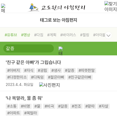
태그로 보는 아침편지
#유튜브
#명상
#다짐
#계획
#바이러스
#힐링
#아이들
#비전캠프
#독서캠프
#삶
#경험
#사람
#도움
#선택
#희망
#나눔
#친구
#링컨학교
#극복
#리더
#위기
'친구 같은 아빠'가 그립습니다
#독서
#건강
#면역력
#아버지
#자식
#궁핍
#생사
#갈증
#따뜻한말
#다정한미소
#다독임
#젊은아빠
#친구같은아빠
2023.4.4. 화요일
'나 목말라, 물 좀 줘'
#소통
#비명
#물
#비극
#갈증
#전조
#왕따
#자살
#아파트
#목말라