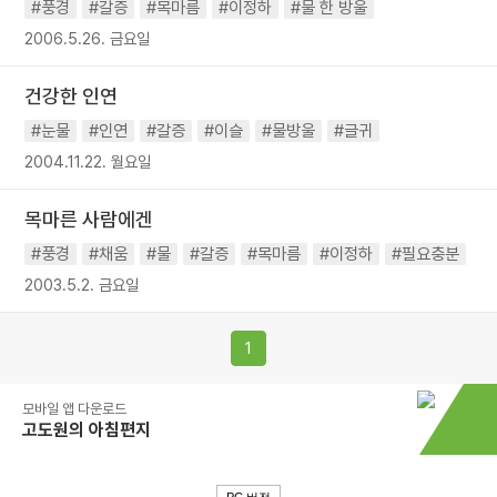
#풍경
#갈증
#목마름
#이정하
#물 한 방울
2006.5.26. 금요일
건강한 인연
#눈물
#인연
#갈증
#이슬
#물방울
#글귀
2004.11.22. 월요일
목마른 사람에겐
#풍경
#채움
#물
#갈증
#목마름
#이정하
#필요충분
2003.5.2. 금요일
1
모바일 앱 다운로드
고도원의 아침편지