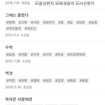
2018.7.19. 목요일
그때는 몰랐다
#행복
#고독
#사랑
#동반자
#꿈
#길
#보람
#갈증
#제주올레
#제주도
2010.11.3. 수요일
수박
#갈증
#여름
#수박
#더위
#피로
#피로회복제
2010.7.28. 수요일
역경
#역경
#축복
#열매
#원효
#갈증
#해골
#꽃잎
2009.5.30. 토요일
목마른 사람에겐