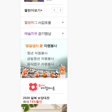
캘린더보기+
힐링허그
사감포옹
>
예술치유
걷기명상
>
'옹달샘의 꽃'
자원봉사
· 청년 자원봉사
· 금빛청년 자원봉사
· 음식연구 자원봉사
2026 말복 보양대전
최대
74%할인