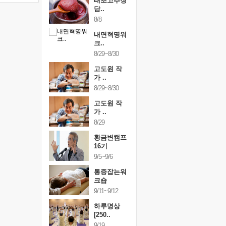
행복한가족
태초고추장
행복한가
여행
담..
여행
24~9/26
8/8
9/24~9/26
건강명상법
내면혁명워
건강명상
..
크..
스..
/9~10/10
8/29~8/30
10/9~10/10
내면혁명워
고도원 작
내면혁명
..
가 ..
크..
/17~10/18
8/29~8/30
10/17~10/18
황금변캠프
고도원 작
황금변캠
7기
가 ..
17기
/30~10/31
8/29
10/30~10/31
통증잡는워
황금변캠프
통증잡는
크숍
16기
크숍
/7~11/8
9/5~9/6
11/7~11/8
내면혁명워
통증잡는워
내면혁명
..
크숍
크..
/12~12/13
9/11~9/12
12/12~12/13
하루명상
[250..
9/19