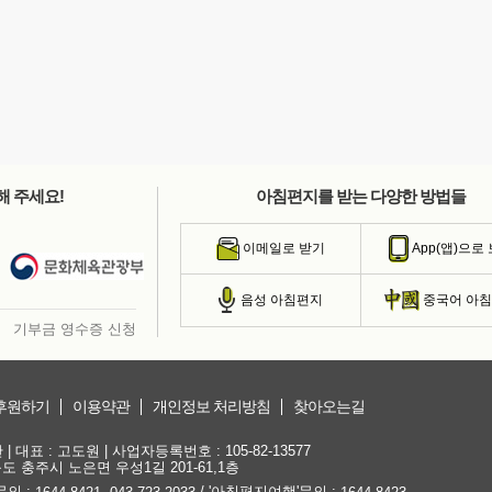
해 주세요!
아침편지를 받는 다양한 방법들
이메일로 받기
App(앱)으로
음성 아침편지
중국어 아
기부금 영수증 신청
후원하기
이용약관
개인정보 처리방침
찾아오는길
대표 : 고도원 | 사업자등록번호 : 105-82-13577
청북도 충주시 노은면 우성1길 201-61,1층
문의 :
,
/ '아침편지여행'문의 :