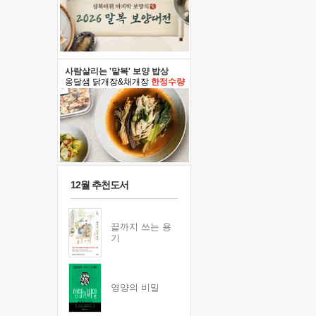
사람살리는 '말복' 보양 밥상
옹달샘 닭개장&채개장
한정수량
12월 추천도서
끝까지 쓰는 용
기
영양의 비밀