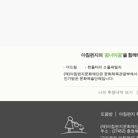
아침편지의
'꿈너머꿈'
을 함께
더드림
한울타리 소울패밀리
(재)아침편지문화재단은 문화체육관광부에서
인가받은 문화예술단체입니다.
나의 후원내역 보기
|
도움방
아침편지 
(재)아침편지문화재단 | 
주소 : (27452) 충
'고도원의 아침편지' 