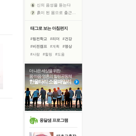
신의 음성을 듣는다
흙이 된 몸으로 출근하는 여자
극과 극의 양 끝단
내가 '나다움'을 찾는 길
태그로 보는 아침편지
피해 갈 수 없는 사건들
#링컨학교
#리더
#건강
처음 손을 잡았던 날
#비전캠프
#계획
#명상
꿈이 실제가 되는 것
#사람
#힐링
#도움
'말 타는 법'을 먼저
#유튜브
#다짐
#아이들
졸업식 사진을 보며
#희망
#선택
#면역력
더 나은 세상을 위한
아픈 아버지를 위한 공간 설계
몸·마음·영혼의 힐링공동체
#경험
#삶
#위기
극심한 변비, 어깨결림, 수면 장애
한울타리 소울패밀리
#바이러스
#친구
#독서
보고 싶은 어머니
#나눔
#독서캠프
#극복
유년 시절의 부산 영도 바다
못된 꼰대들
거울 속의 나
희망이란
옹달샘 프로그램
'모른다'는 것