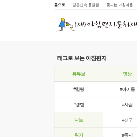
홈으로
깊은산속 옹달샘
꽃피는 아침마을
태그로 보는 아침편지
유튜브
명상
#힐링
#아이들
#경험
#사람
나눔
#친구
위기
#독서