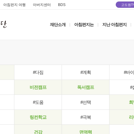
아침편지 여행
아버지센터
BDS
고도원T
재단소개
아침편지는
지난 아침편지
|
|
|
#다짐
#계획
#바
비전캠프
독서캠프
#
#도움
#선택
희
링컨학교
#극복
리
건강
면역력