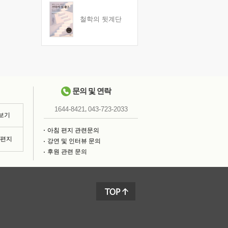
철학의 뒷계단
문의 및 연락
,
1644-8421
043-723-2033
 보기
아침 편지 관련문의
침편지
강연 및 인터뷰 문의
후원 관련 문의