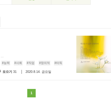
..
#능력
#사회
#직업
#창의적
#터득
모으기
2020.8.14. 금요일
31
1