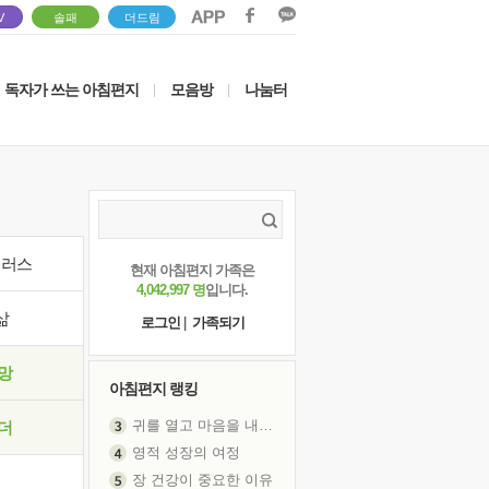
V
솔패
더드림
독자가 쓰는 아침편지
모음방
나눔터
|
|
이러스
현재 아침편지 가족은
4,042,997 명
입니다.
삶
로그인
|
가족되기
망
아침편지 랭킹
귀를 열고 마음을 내어주고
더
영적 성장의 여정
장 건강이 중요한 이유