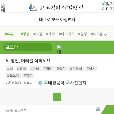
태그로 보는 아침편지
#유튜브
#명상
#다짐
#계획
#바이러스
#힐링
#아이들
#비전캠프
#독서캠프
#삶
#경험
#사람
#도움
#선택
#희망
#나눔
#친구
#링컨학교
#극복
#리더
#위기
뇌 방전, 머리를 식히세요
#독서
#건강
#면역력
#뇌
#휴식
#마음
#머리
#꿀잠
#무의식
#정서
#포도당
#방전
2019.5.13. 월요일
1
모바일 앱 다운로드