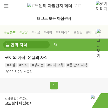
태그로 보는 아침편지
#유튜브
#명상
#다짐
#계획
#바이러스
#힐링
#아이들
#비전캠프
#독서캠프
#삶
#경험
#사람
#도움
#선택
#희망
#나눔
#친구
#링컨학교
#극복
#리더
#위기
광야의 자식, 온실의 자식
#독서
#건강
#면역력
#초심
#자식
#정채봉
#자녀 교육
#품 안의 자식
2003.5.28. 수요일
1
모바일 앱 다운로드
고도원의 아침편지