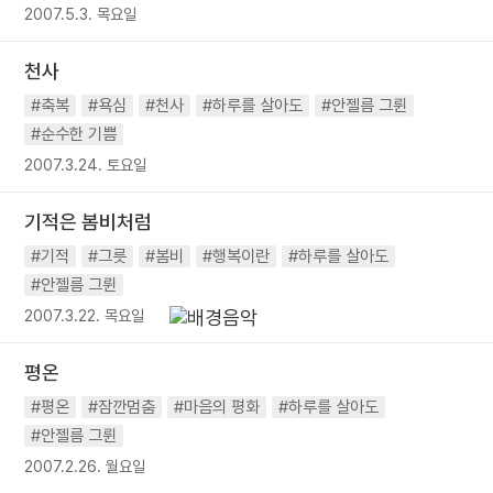
2007.5.3. 목요일
천사
#축복
#욕심
#천사
#하루를 살아도
#안젤름 그륀
#순수한 기쁨
2007.3.24. 토요일
기적은 봄비처럼
#기적
#그릇
#봄비
#행복이란
#하루를 살아도
#안젤름 그륀
2007.3.22. 목요일
평온
#평온
#잠깐멈춤
#마음의 평화
#하루를 살아도
#안젤름 그륀
2007.2.26. 월요일