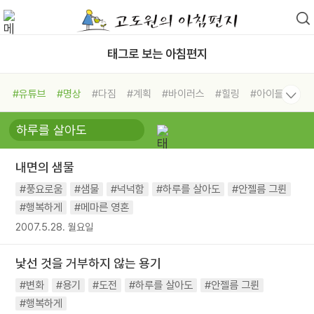
태그로 보는 아침편지
#유튜브
#명상
#다짐
#계획
#바이러스
#힐링
#아이들
#비전캠프
#독서캠프
#삶
#경험
#사람
#도움
#선택
#희망
#나눔
#친구
#링컨학교
#극복
#리더
#위기
내면의 샘물
#독서
#건강
#면역력
#풍요로움
#샘물
#넉넉함
#하루를 살아도
#안젤름 그륀
#행복하게
#메마른 영혼
2007.5.28. 월요일
낯선 것을 거부하지 않는 용기
#변화
#용기
#도전
#하루를 살아도
#안젤름 그륀
#행복하게