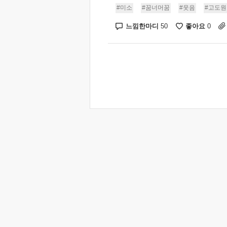
#미소
#꿈너머꿈
#웃음
#고도원
느낌한마디
좋아요
50
0