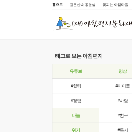
홈으로
깊은산속 옹달샘
꽃피는 아침마을
태그로 보는 아침편지
유튜브
명상
#힐링
#아이들
#경험
#사람
나눔
#친구
위기
#독서