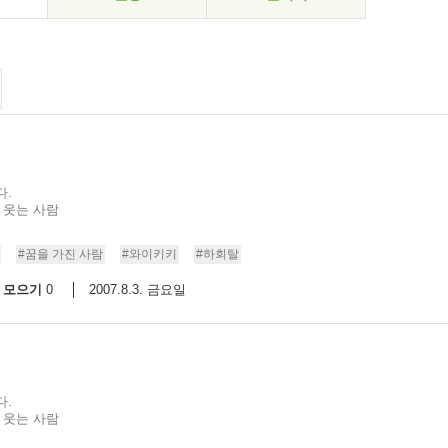
다.
 웃는 사람
#꿈을 가진 사람
#와이키키
#하회탈
모으기
2007.8.3. 금요일
0
다.
 웃는 사람