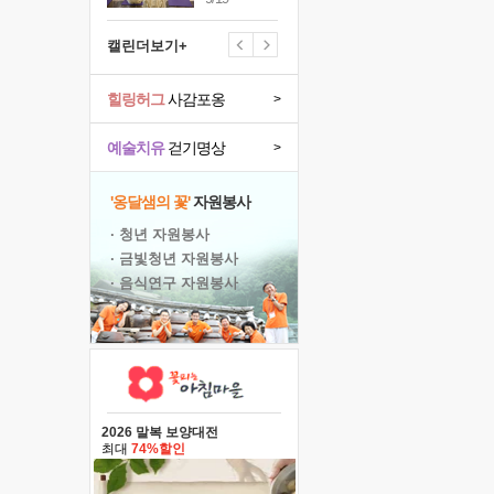
캘린더보기+
힐링허그
사감포옹
>
예술치유
걷기명상
>
'옹달샘의 꽃'
자원봉사
· 청년 자원봉사
· 금빛청년 자원봉사
· 음식연구 자원봉사
2026 말복 보양대전
최대
74%할인