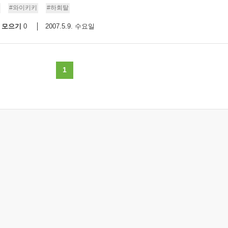
#와이키키
#하회탈
9/
모으기
2007.5.9. 수요일
0
스
10
1
크
10
1
10
11
크
12