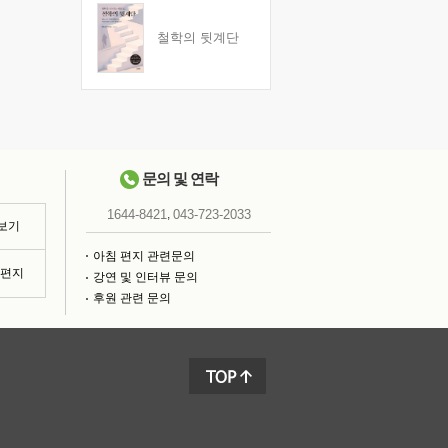
철학의 뒷계단
문의 및 연락
,
1644-8421
043-723-2033
 보기
아침 편지 관련문의
침편지
강연 및 인터뷰 문의
후원 관련 문의