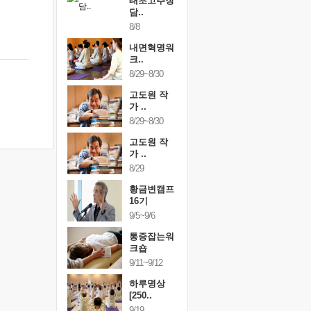
행복한가족
태초고추장
행복한가
여행
담..
여행
24~9/26
8/8
9/24~9/26
건강명상법
내면혁명워
건강명상
..
크..
스..
/9~10/10
8/29~8/30
10/9~10/10
내면혁명워
고도원 작
내면혁명
..
가 ..
크..
/17~10/18
8/29~8/30
10/17~10/18
황금변캠프
고도원 작
황금변캠
7기
가 ..
17기
/30~10/31
8/29
10/30~10/31
통증잡는워
황금변캠프
통증잡는
크숍
16기
크숍
/7~11/8
9/5~9/6
11/7~11/8
내면혁명워
통증잡는워
내면혁명
..
크숍
크..
/12~12/13
9/11~9/12
12/12~12/13
하루명상
[250..
9/19