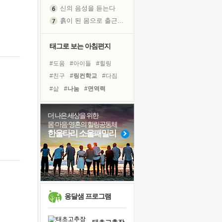
신의 음성을 듣는다
흙이 된 몸으로 출근하는 여자
극과 극의 양 끝단
내가 '나다움'을 찾는 길
태그로 보는 아침편지
피해 갈 수 없는 사건들
#도움
#아이들
#힐링
처음 손을 잡았던 날
#친구
#링컨학교
#다짐
꿈이 실제가 되는 것
#삶
#나눔
#면역력
'말 타는 법'을 먼저
#독서캠프
#계획
#위기
졸업식 사진을 보며
#희망
#리더
#선택
더 나은 세상을 위한
아픈 아버지를 위한 공간 설계
몸·마음·영혼의 힐링공동체
#명상
#독서
#비전캠프
극심한 변비, 어깨결림, 수면 장애
한울타리 소울패밀리
#건강
#유튜브
#사람
슬럼프
#경험
#극복
#바이러스
보고 싶은 어머니
유년 시절의 부산 영도 바다
못된 꼰대들
희망이란
옹달샘 프로그램
'모른다'는 것