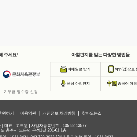
해 주세요!
아침편지를 받는 다양한 방법들
이메일로 받기
App(앱)으로
음성 아침편지
중국어 아
기부금 영수증 신청
후원하기
이용약관
개인정보 처리방침
찾아오는길
대표 : 고도원 | 사업자등록번호 : 105-82-13577
청북도 충주시 노은면 우성1길 201-61,1층
문의 :
,
/ '아침편지여행'문의 :