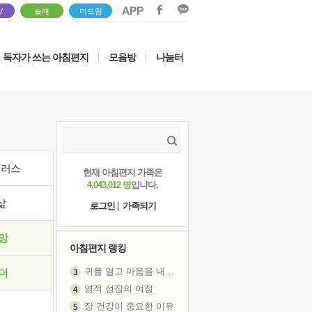
V
솔패
더드림
독자가 쓰는 아침편지
모음방
나눔터
|
|
이러스
현재 아침편지 가족은
4,043,012 명
입니다.
삶
로그인
|
가족되기
망
아침편지 랭킹
귀를 열고 마음을 내어주고
더
영적 성장의 여정
장 건강이 중요한 이유