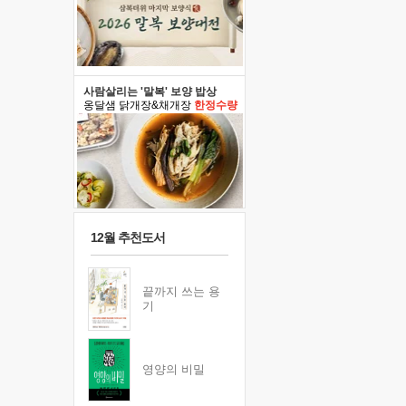
사람살리는 '말복' 보양 밥상
옹달샘 닭개장&채개장
한정수량
12월 추천도서
끝까지 쓰는 용
기
영양의 비밀