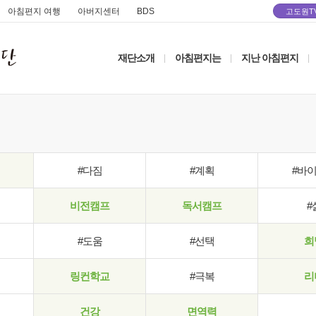
아침편지 여행
아버지센터
BDS
고도원T
재단소개
아침편지는
지난 아침편지
|
|
|
#다짐
#계획
#바
비전캠프
독서캠프
#
#도움
#선택
희
링컨학교
#극복
리
건강
면역력