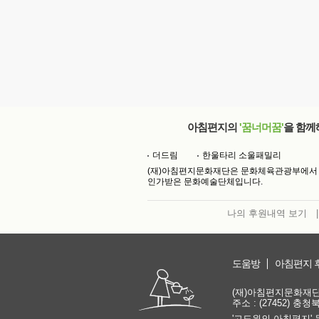
아침편지의
'꿈너머꿈'
을 함께
더드림
한울타리 소울패밀리
(재)아침편지문화재단은 문화체육관광부에서
인가받은 문화예술단체입니다.
나의 후원내역 보기
|
도움방
아침편지 
(재)아침편지문화재단 | 
주소 : (27452) 충
'고도원의 아침편지' 