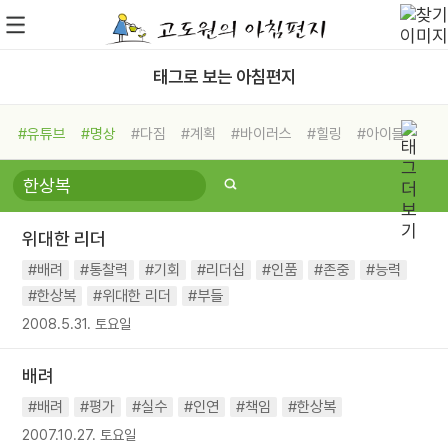
태그로 보는 아침편지
#유튜브
#명상
#다짐
#계획
#바이러스
#힐링
#아이들
#비전캠프
#독서캠프
#삶
#경험
#사람
#도움
#선택
#희망
#나눔
#친구
#링컨학교
#극복
#리더
#위기
위대한 리더
#독서
#건강
#면역력
#배려
#통찰력
#기회
#리더십
#인품
#존중
#능력
#한상복
#위대한 리더
#부들
2008.5.31. 토요일
배려
#배려
#평가
#실수
#인연
#책임
#한상복
2007.10.27. 토요일