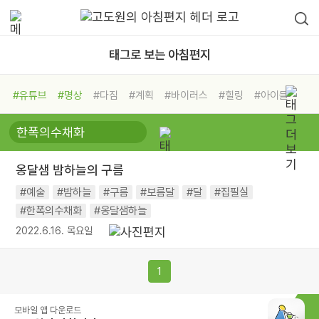
태그로 보는 아침편지
#유튜브
#명상
#다짐
#계획
#바이러스
#힐링
#아이들
#비전캠프
#독서캠프
#삶
#경험
#사람
#도움
#선택
#희망
#나눔
#친구
#링컨학교
#극복
#리더
#위기
옹달샘 밤하늘의 구름
#독서
#건강
#면역력
#예술
#밤하늘
#구름
#보름달
#달
#집필실
#한폭의수채화
#옹달샘하늘
2022.6.16. 목요일
1
모바일 앱 다운로드