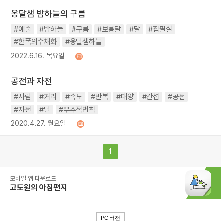
옹달샘 밤하늘의 구름
#예술
#밤하늘
#구름
#보름달
#달
#집필실
#한폭의수채화
#옹달샘하늘
2022.6.16. 목요일
공전과 자전
#사람
#거리
#속도
#반복
#태양
#간섭
#공전
#자전
#달
#우주적법칙
2020.4.27. 월요일
1
모바일 앱 다운로드
고도원의 아침편지
PC 버전