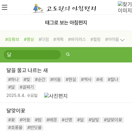
태그로 보는 아침편지
#유튜브
#명상
#다짐
#계획
#바이러스
#힐링
#아이들
#비전캠프
#독서캠프
#삶
#경험
#사람
#도움
#선택
#희망
#나눔
#친구
#링컨학교
#극복
#리더
#위기
달을 물고 나르는 새
#독서
#건강
#면역력
#하나
#빛
#순간
#어둠
#현실
#역사
#새
#찰나
#달
#골짜기
2025.6.4. 수요일
달맞이꽃
#꽃
#어둠
#밤
#배경
#선명
#달
#달빛
#달맞이꽃
#호롱불
#반딧불