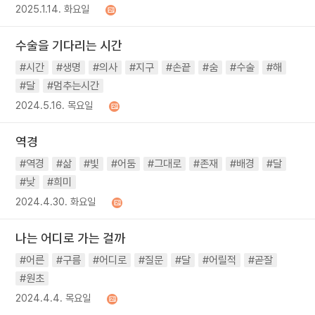
2025.1.14. 화요일
수술을 기다리는 시간
#시간
#생명
#의사
#지구
#손끝
#숨
#수술
#해
#달
#멈추는시간
2024.5.16. 목요일
역경
#역경
#삶
#빛
#어둠
#그대로
#존재
#배경
#달
#낮
#희미
2024.4.30. 화요일
나는 어디로 가는 걸까
#어른
#구름
#어디로
#질문
#달
#어릴적
#곧잘
#원초
2024.4.4. 목요일