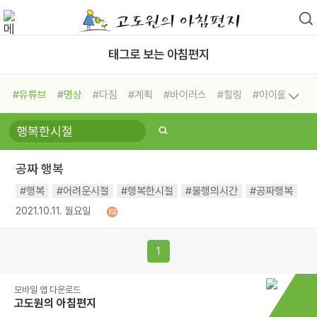
태그로 보는 아침편지
#유튜브
#명상
#다짐
#계획
#바이러스
#힐링
#아이들
#비전캠프
#독서캠프
#삶
#경험
#사람
#도움
#선택
#희망
#나눔
#친구
#링컨학교
#극복
#리더
#위기
공짜 행복
#독서
#건강
#면역력
#행복
#어려운시절
#행복한시절
#불행의시간
#공짜행복
2021.10.11. 월요일
1
모바일 앱 다운로드
고도원의 아침편지