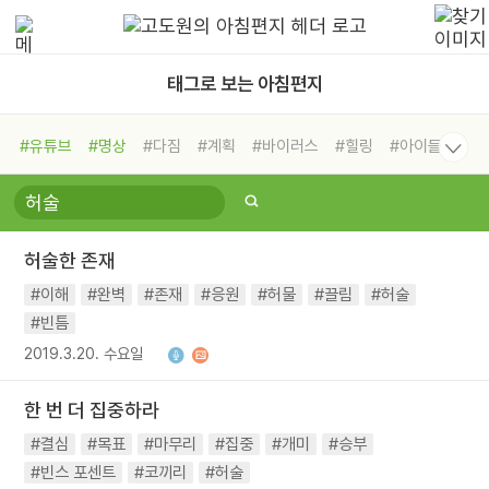
태그로 보는 아침편지
#유튜브
#명상
#다짐
#계획
#바이러스
#힐링
#아이들
#비전캠프
#독서캠프
#삶
#경험
#사람
#도움
#선택
#희망
#나눔
#친구
#링컨학교
#극복
#리더
#위기
허술한 존재
#독서
#건강
#면역력
#이해
#완벽
#존재
#응원
#허물
#끌림
#허술
#빈틈
2019.3.20. 수요일
한 번 더 집중하라
#결심
#목표
#마무리
#집중
#개미
#승부
#빈스 포센트
#코끼리
#허술