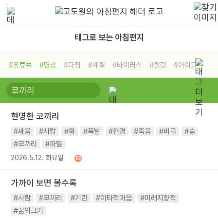
태그로 보는 아침편지
#유튜브
#명상
#다짐
#계획
#바이러스
#힐링
#아이들
#비전캠프
#독서캠프
#삶
#경험
#사람
#도움
#선택
#희망
#나눔
#친구
#링컨학교
#극복
#리더
#위기
현명한 코끼리
#독서
#건강
#면역력
#싸움
#사람
#화
#폭발
#현명
#죽음
#비극
#숨
#코끼리
#파멸
2026.5.12. 화요일
가까이 보면 볼수록
#사람
#코끼리
#기린
#이타적마음
#미래지향적
#꿈의크기