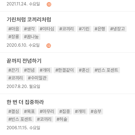
2021.11.24. 수요일
기린처럼 코끼리처럼
#마음
#생각
#이타심
#코끼리
#기린
#은행
#냉장고
#장롱
#꿈나눔
2020.6.10. 수요일
끝까지 전념하기
#끈기
#전념
#개미
#한결같이
#혼신
#빈스 포센트
#코끼리
#수미일관
2007.8.20. 월요일
한 번 더 집중하라
#결심
#목표
#마무리
#집중
#개미
#승부
#빈스 포센트
#코끼리
#허술
2006.11.15. 수요일