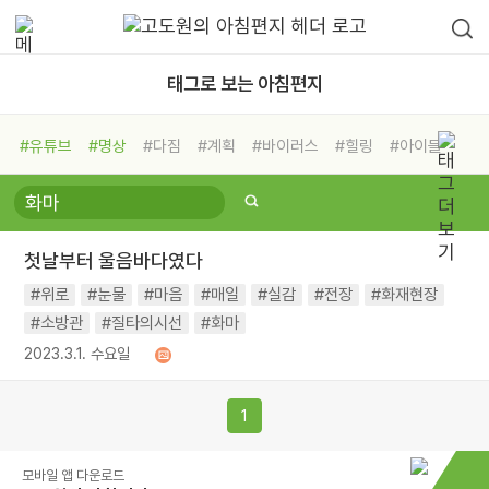
태그로 보는 아침편지
#유튜브
#명상
#다짐
#계획
#바이러스
#힐링
#아이들
#비전캠프
#독서캠프
#삶
#경험
#사람
#도움
#선택
#희망
#나눔
#친구
#링컨학교
#극복
#리더
#위기
첫날부터 울음바다였다
#독서
#건강
#면역력
#위로
#눈물
#마음
#매일
#실감
#전장
#화재현장
#소방관
#질타의시선
#화마
2023.3.1. 수요일
1
모바일 앱 다운로드