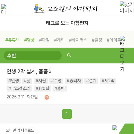
태그로 보는 아침편지
#유튜브
#명상
#다짐
#계획
#바이러스
#힐링
#아이들
#비전캠프
#독서캠프
#삶
#경험
#사람
#도움
#선택
#희망
#나눔
#친구
#링컨학교
#극복
#리더
#위기
인생 2막 설계, 촘촘히
#독서
#건강
#면역력
#인생
#삶
#사람
#수명
#승리자
#설계
#제2막
#우스갯소리
#120살
#후반
2025.2.11. 화요일
1
모바일 앱 다운로드