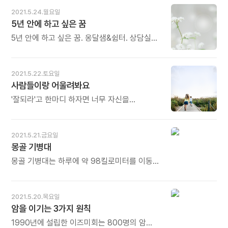
신경을 거슬리게 한 사람이 누구냐'고 물을 필요
그대로 남아 한국이 글로벌 경제 무대에서 계속
뜻이다. 귀 기울여 듣는 것은 사람의 마음을 얻는
2021.5.24.월요일
없습니다. 자신에게 묻고 그 느낌대로 자기 길을
성장하는 데 도움이 되었을 테니까요. -
지혜다. - 남윤용의《결국 고객은 당신의
5년 안에 하고 싶은 꿈
가면 됩니다. 오늘도 많이 웃으세요.
김이재의《부와 권력의 비밀, 지도력(地圖力)》
한마디에 지갑을 연다》중에서 - * 듣는 것이
중에서 - * 돌이켜 보면 우리 역사에도 많은
5년 안에 하고 싶은 꿈. 옹달샘&쉼터. 상담실은
먼저입니다. 잘 들어주면 상대방이 먼저
영웅들이 있었습니다. 이런저런 연유로
나의 편의상 예약제로 일요일, 수요일, 금요일
열립니다. 상대방의 마음을 얻고 사람까지
추락하고 소멸된 경우도 있지만 그들이 남긴
1~6시까지만 운영한다. 그런데 상담하겠다는
얻습니다. 이청득심(以聽得心), 먼저 잘 듣고
흔적은 아직도 세계 곳곳에서 빛을 내고
내담자가 너무 많아서 최소 한 달 전에 예약을
그다음에 말하는 것이 지혜의 순서입니다.
2021.5.22.토요일
있습니다. '김기스칸'도 오늘의 우리에게 큰
해야 가능하다. - 이상윤의《외롭다, 참 좋은
오늘도 많이 웃으세요.
사람들이랑 어울려봐요
교훈을 안겨줍니다. 한 사람의 경제인이 한때
일이다》중에서 - * 이상윤님의 암 투병기를
세상을 흔들고 세계지도를 바꾸어 놓았습니다.
읽다가 '5년 안에 하고 싶은 꿈', 이 대목에서
'잘되라'고 한마디 하자면 너무 자신을
그가 그려낸 세계지도를 따라 새로운
울컥했습니다. 절박한 상황에 처한 사람에게
고립시키지 말고 사람들이랑 좀 어울려 봐요.
'김기스칸'이 태어나고 있습니다. 오늘도 많이
꿈은 더욱 절실합니다. '옹달샘&쉼터'를 꿈꾸는
그러면 사람들의 정도 느낄 수 있고, 힘든 시간
웃으세요.
것만으로도 생기가 돌고 이미 투병에서 승리한
잘 헤쳐 나갈 수 있을 거예요. - 김준의《지친
2021.5.21.금요일
것입니다. 당신의 꿈을 사랑하고 응원합니다.
줄도 모르고 지쳐 가고 있다면》중에서 -
몽골 기병대
오늘도 많이 웃으세요.
몽골 기병대는 하루에 약 98킬로미터를 이동할
수 있었고, 몽골 말들은 개만큼이나 민첩했다. 경
(經)기병과 중(重)기병이 교차로 공격했고,
위장 후퇴 전술과 잦은 매복 공격을 감행했다.
2021.5.20.목요일
몽골군은 본래 게릴라 전사들로, 철저한 계획에
암을 이기는 3가지 원칙
따라서가 아니라 즉흥적으로 군대를 이뤘다.
중국 진나라 병사들은 몽골 군대의 변칙적인
1990년에 설립한 이즈미회는 800명의 암