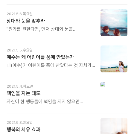
때문이에요. - 임영주의《열세 살 말 공부》
중에서 자기 인생의 일부분을 공유하는
중에서 -
사람들은, 모두 당신의 내면에서 당신이
2021.5.6.목요일
누구이며 무엇을 하기 위해 이 세상에
상대와 눈을 맞추라
태어났는지 일깨워 줄 수 있다. - 게리 주커브의
《영혼의 의자》중에서 - * 사람은 저마다
"뭔가를 원한다면, 먼저 상대와 눈을
지구상의 하나뿐인 존재이지만 혼자 살다 가는
맞추십시오." 그의 말대로 한 다음부터 좋은
것은 아닙니다. 부모를 비롯, 많은 사람들과
일만 생겼습니다. 세상의 어떤 소통 방식도 눈을
친해지고 사랑하고 삶을 공유하며 살아갑니다.
맞추는 것보다 나은 것은 없습니다. - 파울로
2021.5.5.수요일
그리고 언젠가 흔적을 남기고 떠나며 기억을
코엘료의《흐르는 강물처럼》중에서 - * 사랑은
예수는 왜 어린이를 품에 안았는가
공유합니다. 인생은 유한하지만 기억은
눈맞춤으로 시작합니다. 그래서 "눈이 맞았다"고
무한하며 영원합니다. 오늘도 많이 웃으세요.
하지요. 0.1초 사이에 서로를 읽어냅니다.
내(예수)가 어린이를 품에 안았다는 것 자체가
상대가 나에게 호의적인지 아닌지 눈빛만으로도
하나의 혁명입니다. 하나님의 나라는 전혀
압니다. 눈은 거짓이 없습니다. 속일 수도
새로운 질서를 의미합니다. 새로운 질서는
없습니다. 가장 정직한 소통이기 때문에 잘
현세를 지배하는 '가치관의 전도'를 요구합니다.
2021.5.4.화요일
통하고 좋은 일도 많이 생깁니다. 오늘도 많이
이 전도의 상징이 나에게는 어린이였습니다.
책임을 지는 태도
웃으세요.
순결한 어린이를 영접하는 마음의 상태가
되어야 비로소 나를 영접할 수 있습니다. 나를
자신이 한 행동들에 책임을 지지 않으면
영접하는 것은 곧 나를 이 땅에 보내신 하나님을
스트레스를 받고 심리적으로 위축된다. 실수와
영접하는 것입니다. - 도올 김용옥의《나는
약점을 인정할 때 오히려 삶이 더 나아지는
예수입니다》중에서 - * 맞습니다. 우리가
법이다. 책임을 지는 태도는 자신을 사랑하는
2021.5.3.월요일
어린이를 품은 것은 혁명입니다. 이전과는 전혀
행위다. 우리들 대부분은 무슨 일을 저지르고
행복의 치유 효과
다른 새로운 질서를 만드는 것입니다. 새로운
나서야 깨닫고 가책하게 되며, 때로는 책임감을