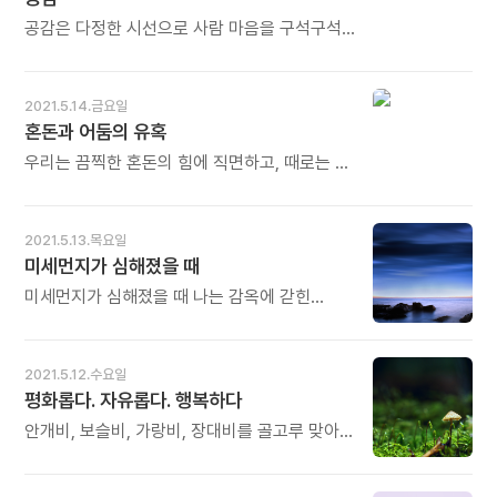
스토리두잉이어야 비로소 스토리텔링도 제 빛을
구둣방》중에서 - * 사람마다 신발이 다릅니다.
동시에 수행하도록 만드는 한편, 충만함으로
냅니다. 오늘도 많이 웃으세요.
직업에 따라 전혀 다른 신발을 신습니다. 군인은
향하는 길을 선택하도록 이끈다. - 디팩
공감은 다정한 시선으로 사람 마음을 구석구석,
군화를, 등산가는 등산화를 택합니다. 많이 걷고
초프라의《완전한 행복》중에서 - * 굳이 지성이
찬찬히, 환하게 볼 수 있을 때 닿을 수 있는 어떤
오래 서 있어야 하는 수녀들의 신발도 남다를
없어도 인간의 몸은 작동할 수 있습니다.
상태다. 사람의 내면을 한 조각, 한 조각 보다가
수밖에 없습니다. 그들에게 딱 맞는 신발을
호르몬을 분비하고 아이도 낳을 수 있습니다.
점차로 그 마음의 전체 모습이 보이면서
2021.5.14.금요일
제대로 만들 수 있는 장인이 흔치 않습니다. 신발
마치 글을 몰라도 말을 할 수 있는 것처럼
도달하는 깊은 이해의 단계가 공감이다. 상황을,
혼돈과 어둠의 유혹
하나가 그럴진대 각 사람에 맞는 사랑, 치유,
얼마든지 살아갈 수 있습니다. 그러나, 글을 알면
그 사람을 더 자세히 알면 알수록 상대를 더
교육은 더 말할 나위도 없습니다. 잘 맞춰야
말도 달라지듯 지성을 갖추면 모든 것의 격과
이해하게 되고 이해하면 할수록 공감은
우리는 끔찍한 혼돈의 힘에 직면하고, 때로는 그
합니다. 오늘도 많이 웃으세요.
수준이 달라집니다. 삶의 방식이 풍성해지고 그
깊어진다. - 정혜신의《당신이 옳다》중에서 -
힘에 압도당한다. 불안, 의심, 수치심, 고통,
풍성함이 다른 사람의 삶에도 넉넉함을
질병, 양심의 가책, 영혼을 짓누르는 슬픔,
안겨줍니다. 오늘도 많이 웃으세요.
좌절된 꿈과 실망, 사회적 압제, 죽음에 이르는
2021.5.13.목요일
노화. 이런 상황에서 도대체 어떻게 분노하지
미세먼지가 심해졌을 때
않고, 심지어 희망 그 자체마저 미워하지 않을 수
있겠는가? 그런 어둠의 유혹에 빠지지 않으려면
미세먼지가 심해졌을 때 나는 감옥에 갇힌
우선 당신을 가로막는 것이 무엇인지 알아야
죄수가 되었다. 운동도 할 수 없고 산책도
한다. 그리고 어떤 동기가 당신을 악으로
불가능했다. 환자분들과 씨름하는 동안, 일상의
끌어들이는지 이해해야 한다. - 조던 피터슨의
행복을 위해 고군분투하는 동안 미세먼지가
2021.5.12.수요일
《질서 너머》중에서 - * 태초 이래 혼돈은 늘
일상을 덮어버렸다. 지금이 아닌 다른 무언가를
평화롭다. 자유롭다. 행복하다
사람 곁에 있어왔습니다. 빛이 있으면 뒤켠에
꿈꾸며 일상의 감옥을 탈출하기 위해 이 삶을
어둠도 늘 있습니다. 아무리 혼돈이 세상을
견디고 있던 나는 멀리 보이던 산을 뿌옇게
안개비, 보슬비, 가랑비, 장대비를 골고루 맞아
흔들고 어둠의 유혹이 커도 이에 휩쓸리지 않는
덮어버린 미세먼지를 보면서 깨달았다. 결국 더
보니 그가 말한 감각이 무엇인지 어렴풋이 알 것
사람에게는 힘을 잃습니다. 단지 휩쓸리지 않는
크고 거대한 감옥에 갇혀 있다는 것을. -
같았다. 빗속을 걷는데 걸리적대는 느낌이
것에 머물지 않고, 이를 넘어서야 합니다.
양창모의《아픔이 마중하는 세계에서》중에서 -