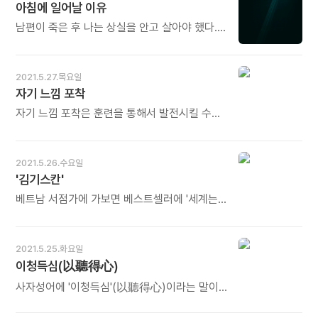
아침에 일어날 이유
보입니다. 그가 다루는 상품도 보이고 그가
팬은 점잖게 앉아 있는 사람이 아니다.
무엇을 하는 사람인지, 무엇을 하고자 하는
플래카드를 만들든, 고함을 지르든, 박수를 치든,
남편이 죽은 후 나는 상실을 안고 살아야 했다.
사람인지 알 수 있습니다. 그중에 결코 없어서는
휘파람을 불든, 반드시 자신이 얼마나 상대를
동시에 내 삶을 떠받치던 구조물이
안되는 스케줄이 있습니다. 아무리 바빠도
얼마나 사랑하는지를 표현하는 사람이다. -
무너져버렸다. 이제 아침에 일어날 이유가
자신의 꿈, 미래, 삶의 가치를 높이기 위한
한홍의《홈, 스위트 홈》중에서 -
없었다. 의사를 보러 갈 때나 병원에 갈 때 그와
2021.5.27.목요일
일정이 반드시 있어야 합니다. 새로운 것을
동행해야 할 필요도 없었다. 그가 죽은 후
자기 느낌 포착
배우고 익히는 시간입니다. 그래서 '평생
장례식에서 잠깐 부지런히 움직여야 했을
교육'입니다. 오늘도 많이 웃으세요.
뿐이다. 그다음에는 암흑이 찾아왔다. 엄청난
자기 느낌 포착은 훈련을 통해서 발전시킬 수
슬픔, 내가 아침에 일어날 이유를 제공했던 그
있습니다. 스스로에 질문하고 대답을 반복하면
모든 것들에 대한 그리움이 암흑처럼 다가왔다.
됩니다. '지금 기분이 어때? 하고 싶어? 집중이
- 메흐틸트 그로스만, 도로테아 바그너의
잘 돼?' 마음이 어떤 대답을 내놓으면 그 뒤에
2021.5.26.수요일
《늦게라도 시작하는 게 훨씬 낫지》 중에서 - *
다시 '왜 그럴까?'를 덧붙여보세요. '왜 집중이 안
'김기스칸'
세상이 멈추고 암흑으로 변하는 순간이
되는데?', '왜 기분이 좋았지?', '신경을 거슬리게
있습니다. 빛이 사라지고 온 세상이 깜깜해
한 사람이 누구지? 그 사람의 무슨 행동이 내
베트남 서점가에 가보면 베스트셀러에 '세계는
아무것도 보이지 않습니다. 빛이 사라지고 난
신경을 자극했지?' - 최혜진의《그림책에 마음을
넓고 할 일은 많다'가 올라 있습니다. 한국의
뒤에야 빛의 존재가 얼마나 귀하고 소중했는지
묻다》중에서 - * 자기 느낌은 온전히
청년들에게 대우 창업자 김우중의 이름은 잊혀
비로소 깨닫습니다. 상실, 슬픔, 그보다 더
자기로부터 나오는 것인데도 사실은 다른
가지만 21세기 베트남에서 그는 마윈, 일론
2021.5.25.화요일
애절한 그리움이 마음을 아프고 시리게 합니다.
사람으로부터 얻는 영향이 큽니다. 그래서
머스크 못지않은 영웅으로 추앙받고
이청득심(以聽得心)
아침에 일어날 이유가 없어진 일상에서, 휑 빈
때로는 다른 사람의 느낌과 단절하는 것이
있었습니다. '김기스칸'으로 불린 그는
방에서, 그래도 다시 일어나야 합니다. 살아생전
필요합니다. 자문자답(自問自答), 곧 스스로
세계지도를 보며 새로운 시장 개척에 앞장선
사자성어에 '이청득심'(以聽得心)이라는 말이
놓쳤던 것들을 되살리며 두 사람 몫의 빛을 내야
묻고 스스로 대답하는 것은 다른 사람으로부터
기업인이었습니다. 비록 대우는 사라졌지만
있다 "상대의 말에 진심으로 귀 기울이는
합니다. 오늘도 많이 웃으세요.
자신을 해방시키는 훈련이기도 합니다. '내
대우에서 일했던 직원들의 경험과 전문성은
것이야말로 상대에 대한 최고의 배려다"라는