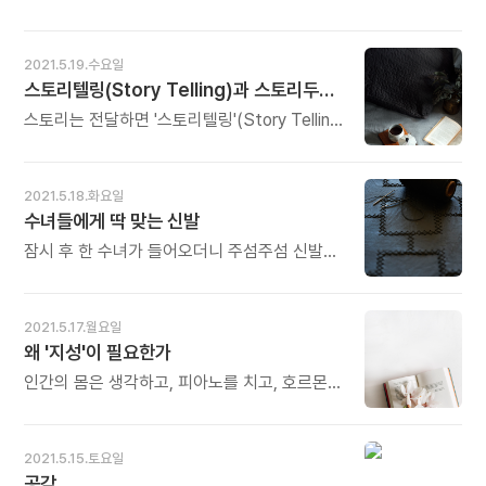
공격에 깜짝 놀라 혼비백산했다. "그들은 하늘이
환자들이 모인 자조모임인데 이 단체의 암 환자
무너지는 것처럼 몰려왔다가 번개처럼
생존율은 95%이다. 이곳에서 지켜야 할 원칙은
사라졌다." 진나라 병사들만이 아니라 이후
너무나 간단하다. 1. 암은 낫는다고 생각한다 2.
2021.5.19.수요일
칭기즈칸 군대와 맞붙은 적이라면 모두가 이와
현미, 채식을 한다 3. 운동을 한다 이 세 가지만
스토리텔링(Story Telling)과 스토리두잉(Story Doing)
똑같은 반응을 보였다. - 벤 호로위츠의《최강의
철저히 지키면 경이적인 생존율을 달성하게
조직》중에서 - * 로마군의 하루 이동 속도는
된다. - 이상윤의《외롭다, 참 좋은 일이다》
스토리는 전달하면 '스토리텔링'(Story Telling)
25km, 몽골군은 그 4배에 이릅니다. 보병이
중에서 - * 암을 이기는 첫 단계는 마음입니다.
이 되지만, 실천하면 '스토리두잉'(Story
아닌, 모두가 말을 탄 기병대였기 때문입니다.
"이길 수 있다"고 믿어야 이길 수 있습니다.
Doing)이 된다. 스토리두잉이 있어야 스토리는
말을 타고 달리는 속도가 곧 점령 속도였고,
마음이 무너지면 모든 것이 무너지고 맙니다.
공유되고, 이 과정이 지속되면 기업의 실천은
2021.5.18.화요일
그래서 가장 짧은 시간에 가장 넓은 세계 최대
그다음은 음식, 그다음은 운동입니다. 그러나
일회성 이벤트가 아니라, 기업의 DNA로
수녀들에게 딱 맞는 신발
지도를 그린 제국이 되었습니다. 지금은 몽골
그보다 더 중요한 것은 예방입니다. 평소에 마음
뿌리내린다. 특별한 관계는 말로만 만들어지지
기병대보다 더 빠른 속도를 요구하는 변화의
관리, 좋은 음식 습관, 꾸준한 운동이
않는다. 크건 작건 경험할 수 있는 액션
잠시 후 한 수녀가 들어오더니 주섬주섬 신발
시대입니다. 그 속도를 놓치면 단 하루가 10년,
필요합니다. 오늘부터 바로 시작할 수 있습니다.
프로그램이 지속돼야 스토리는 사실이 된다. -
다섯 켤레를 쭉 늘어놓았다. 무슨 일인가 싶어
100년을 뒤쳐지게 만듭니다. 오늘도 많이
오늘도 많이 웃으세요.
최장순의《의미의 발견》중에서 - *
귀를 기울였다. "이 신발은 너무 무겁고 이
웃으세요.
스토리텔링은 굴곡이 있어야 재미가 있습니다.
신발은 너무 잘 미끄러져요. 이 신발은 또 너무
2021.5.17.월요일
늘 기쁘고 늘 행복하기만 하면 누가 그 이야기를
약해서 금방 닳고..." 수녀는 다섯 켤레의 단점을
왜 '지성'이 필요한가
들으려 하겠습니까? 고점과 저점, 기쁨과 슬픔,
조목조목 짚었다. "이 모든 단점을 보완한
행복과 불행이 뒤섞이고 겹쳐져야
신발을 만들어주세요." 수녀들은 많이 걷고 오래
인간의 몸은 생각하고, 피아노를 치고, 호르몬을
흥미진진해집니다. 스토리두잉은 이를 실제
서 있어야 하니 편하면서 가볍고 견고한 신발을
분비하고, 체온을 조절하고, 세균을 죽이고,
행동과 실천으로 옮기는 것입니다. 그냥 옮기는
만들어달라는 요청이었다. 여러 구두업자가
해독하고, 아기를 잉태하는 일을 한꺼번에
것이 아니라 저점을 고점으로, 슬픔을 기쁨으로,
왔다가 수녀들의 요구를 충족시키지 못해 두손
수행한다. 이를 가능하도록 하는 것이 바로
2021.5.15.토요일
불행을 행복으로 전환시키는 것입니다. 그런
들고 나갔다는 말도 들렸다. - 아지오의《꿈꾸는
지성이다. 지성은 우리 몸이 여러 가지 일을
공감