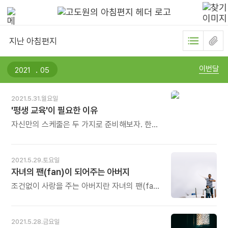
지난 아침편지
.
이번달
2021.5.31.월요일
'평생 교육'이 필요한 이유
자신만의 스케줄은 두 가지로 준비해보자. 한
가지는 본인이 맡고 있는 상품에 관한 것이다.
상품 장르에 따라 다르다. 또 다른 한 가지는
인생을 살아가면서 필요한 에너지를 충전 받는
2021.5.29.토요일
것이다. 꿈에 관한 것, 긍정적 생활에 관한 것,
자녀의 팬(fan)이 되어주는 아버지
자기의식을 확장하는 것, 삶의 가치를 높이는
프로그램 등에 관한 것 중 본인에게 맞는 것을
조건없이 사랑을 주는 아버지란 자녀의 팬(fan)
선택하면 된다. 생각보다 굉장히 많은 교육
이 되어주는 사람이다. 자녀에게 있는 개성과
프로그램이 있다는 것을 발견하게 될 것이다. -
특성에 감탄하고 박수를 쳐주는 아버지를
남윤용의《결국 고객은 당신의 한마디에 지갑을
말한다. 한마디로 아버지는 자녀에게 으뜸이자
2021.5.28.금요일
연다》중에서 - * 스케줄을 보면 그 사람이
가장 열렬하고 지속적인 최초의 팬이어야 한다.