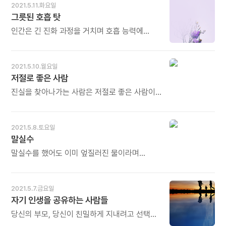
없었다. 오히려 자유로웠다. 숲속 나뭇잎들이
2021.5.11.화요일
넘어서는 사람에게는 불안과 좌절도 오히려
* 갈수록 감옥이 많아지고 있습니다.
장난을 걸어왔다. 숲에서 바닷가의 비릿한 생선
그릇된 호흡 탓
평안과 희망의 변곡점이 될 수 있습니다. 오늘도
미세먼지라는 감옥, 코로나라는 더 끔찍한 감옥.
냄새가 났다. 멀리 떨어진 마을의 교회 종소리가
많이 웃으세요.
우리의 일상을 무너뜨리고 우울과 절망과
은은하게 숲을 찾아 스며들었다. 평화롭다.
인간은 긴 진화 과정을 거치며 호흡 능력에
병고를 안겨주고 있습니다. 인류가 그동안 해온
자유롭다. 행복하다. 오감이 충만했다. -
변화가 생겼는데, 산업사회가 열린 이후 우리의
일에 대한 응보이자 자연의 복수이기도 합니다.
김인식의《자유로운 영혼으로 혼자서
호흡 방식이 현저히 나빠졌다는 사실을 발견한
감옥 탈출의 답은 우리 인류가 찾아야 합니다.
걸었습니다》 중에서 - * 숲이 주는 최고의
것이다. 만성질환의 목록이 하염없이 늘어난
2021.5.10.월요일
자연의 회복과 더불어 각자 자신의 면역력을
선물은 평화로움입니다. 고요함입니다. 뒤이어
것, 그 질환이 더욱 악화되고 있는 작금의
저절로 좋은 사람
높여야 합니다. 감옥에 갇혀 있다고 해서 마음과
저절로 뒤따르는 충만한 행복감입니다. 우리가
현실이 모두 그릇된 호흡 탓이라는 사실을
정신까지 무너지지 않도록 마음 관리하는 것도
쫓아가는 것이 아닙니다. 천천히 걷는 우리에게
그들은 알아차렸다. - 제임스 네스터의《호흡의
진실을 찾아나가는 사람은 저절로 좋은 사람이
중요합니다. 오늘도 많이 웃으세요.
평화와 고요와 행복이 조용히 다가옵니다.
기술》중에서 - * 호흡은 생명입니다. 숨을 쉬면
된다. 우리가 좋은 사람이 못 되는 것은 운이
그리고 마침내 들리기 시작합니다. 멀리 떨어진
살고 숨이 끊기면 죽은 것입니다. 살아있는
없어서도 아니고 열심히 살지 않아서도 아니다.
교회 종소리, 묻어 두었던 마음의 소리, 양심의
동안은 노력하지 않아도 저절로 이루어지는
진실을 찾아가려는 노력을 중지했거나 더 이상
2021.5.8.토요일
소리. 오늘도 많이 웃으세요.
것이 호흡입니다. 자율신경에 따라 잠을 잘 때도
진실을 찾지 않아도 된다고 자만했기 때문이다.
말실수
절로 이루어집니다. 그런데 그 호흡이 점차로
- 양창모의《아픔이 마중하는 세계에서》중에서 -
그릇되고 있습니다. 긴 호흡, 깊은 호흡이 되지
* '좋은 사람'이란 과연 누구일까요? 일방으로
말실수를 했어도 이미 엎질러진 물이라며
않고 있다는 뜻입니다. 깊은 호흡은 기술입니다.
판단하기도 구분하기도 어렵습니다. 저절로
포기하지 말아요. 다행히 '말'은 '물'이 아니에요.
명상의 핵심입니다. 의지를 가지고 수련하고
좋은 사람이 된다면 그보다 좋을 일이 어디
말실수를 대하는 내 태도에 달렸어요. 설령
연습해야 가능합니다. 오늘도 많이 웃으세요.
있겠습니까. 언제나 진실을 찾기 위해 노력하는
상대방 때문에 내가 말실수를 했어도 얼른
2021.5.7.금요일
사람, 그래서 진실되게 살아가는 사람이라면
인정하고 수습할 때 실수가 내 인생의 스승이
자기 인생을 공유하는 사람들
저절로 좋은 사람이 되지 않을까요? 그런
되는 거예요. 잊지 말아요. 한 번 실수한 말은
사람들이 함께 어울려 교류하며 사는 것도
수습할 수 있지만 같은 말실수는 수습되지
당신의 부모, 당신이 친밀하게 지내려고 선택한
즐겁고 행복한 일입니다. 오늘도 많이 웃으세요.
않는다는 것. 그건 더 이상 실수가 아니기
사람들, 그리고 지구상에 있는 수십억의 영혼들