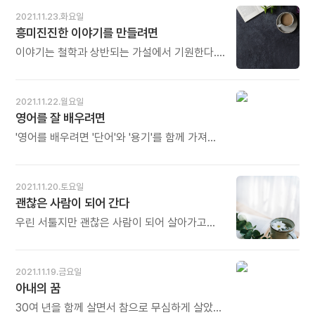
때문이다. - 길희성의《종교에서 영성으로》
숨을 쉬듯 거짓말을 하고 눈을 깜박이듯 변명을
2021.11.23.화요일
중에서 - * 한 사람을 사랑하기도 쉽지
하고 허리에 총을 찬 독재자처럼 이기적이다.
흥미진진한 이야기를 만들려면
않습니다. 그러나 한 사람을 깊이 사랑하면
다시 곰곰이 생각해 본 결과 기린처럼
다수를 사랑할 수 있는 힘이 생겨납니다. 한
코끼리처럼 가까이 보면 볼수록 높고 큰 사람이
이야기는 철학과 상반되는 가설에서 기원한다.
사람을 사랑하면서 겪은 오묘하면서도 아프고
되면 된다. 꿈을 이루기 위해서는 마음이 높고
"달리지 못하는 말이 있다면?", "절대 죽지 않는
슬픈 경험들이 개인적 사랑의 차원을 넘어
커야 한다. - 다인의《사는 게 쉽다면 아무도
사람이 있다면?" 이야기는 정의(定義)를
사회적 정의를 구현하는 원동력이 될 수
꿈꾸지 않았을 거야》중에서 - * 가까이 볼수록
거스르며, 실재하거나 상상 속에 있는 '예외'를
2021.11.22.월요일
있습니다. 사랑은 실천입니다. 조용히, 드러내지
더없이 작아지는 사람이 있고 기린보다
수집한다. 이야기가 만들어지고 유통되는
영어를 잘 배우려면
않고, 상대의 자존감을 높여주는 순수한 사랑의
코끼리보다 더 커 보이는 사람이 있습니다. 그
근본적인 까닭은 그것이 예외이기 때문이다.
실천이 우리 사회를 건강하게 만듭니다. 오늘도
사람의 마음이 크고 그가 꾸는 꿈이 아름답고
괴상하고 유별나고 흔치 않고 이치에 어긋나는
'영어를 배우려면 '단어'와 '용기'를 함께 가져야
많이 웃으세요.
원대해서 경이로움을 느낄 때도 있습니다.
것. 이것이 바로 이야기의 기본 정신이다. -
합니다. 지금 나의 영어 수준이 어떻든 주눅 들지
사람의 크기는 몸이 아닙니다. 이타적 마음의
양자오의《이야기하는 법》중에서 - * 이야기의
않고 일단 자신 있게 입을 떼서 말을 시작하는 게
크기, 미래 지향적 꿈의 크기입니다. 가까이
시작은 점(點)입니다. 유별난 경험의 점, 기이한
중요하죠. 영어로 말하기 시작하면 어휘와
2021.11.20.토요일
다가가면 갈수록 보면 볼수록 그 크기가
상상의 점, 엉뚱하고 기발한 물음의 점... 그
발음과 문법에 대한 감각이 빠르게 성장합니다.
괜찮은 사람이 되어 간다
드러납니다. 오늘도 많이 웃으세요.
점들이 연결되어 선(線)이 되는 순간, 이야기가
그래서 말할 수 있는 용기가 제일 중요해요. 사실
만들어집니다. 문제는 '재미'입니다. 이야기가
유창하지 않은 영어로 말을 하려면 정말 용기가
우린 서툴지만 괜찮은 사람이 되어 살아가고
재미있으려면 예외의 점들이 필요합니다.
필요하죠. 그런데 이것이 영어를 배우는 유일한
있다는 것. 경험을 먹어 가며 제법 쓸 만한
이전까지 한 번도 들어본 적이 없는 예외의
길입니다. - 마르쿠스 베르센의 《삶을 위한
사람들이 되어 간다는 것. 오늘 실수해도, 괜찮게
점들이 구석구석 많이 박혀 있어야 이야기가
수업》 중에서 - * "어떻게 해야 우리 아이가
살아갈 수 있는 제법 쓸 만한 핑곗거리였다. 오늘
2021.11.19.금요일
재미있고 흥미진진해집니다. 오늘도 많이
영어를 잘 할 수 있습니까?" 저도 많이 받는
힘들어도, 그럭저럭 버텨낼 수 있는 쓸 만한
아내의 꿈
웃으세요.
질문입니다. '꿈너머꿈 국제학교'(BDS)를
핑곗거리였다. - 정영욱의《잘했고 잘하고 있고
개교한 뒤로는 더욱 자주 받는 질문입니다.
잘 될 것이다》중에서 -
30여 년을 함께 살면서 참으로 무심하게 살았나