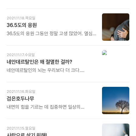
"영어를 얼마나 잘해야 BDS에 입학할 수
보다 어느 날 아내에게 "당신 꿈이 무엇이오?"
있나요?" 제 대답은 간단합니다. "'마이 네임
물으니 서슴없이 준비된 듯 "당신 꿈이 제
아무개'만 해도 됩니다." 언제든 주눅 들지 않고
꿈이지요!" 이 세상에서 가장 미안하고 고마운
2021.11.18.목요일
외국인에게 말을 거는 용기와 꾸준히 하겠다는
말이다 - 방우달의 시집《고쳐 쓴 어느새》에
36.5도의 응원
적극성만 가지면 영어는 물론 모든 것을 잘 할 수
실린 시〈아내의 꿈〉전문 - * 가장 어렵고도
있습니다. 오늘도 많이 웃으세요.
소중한 관계가 어쩌면 부부 사이가 아닌가
36.5도의 응원 그동안 정말 고생 많았어. 열심히
싶습니다. 가까이 있으면서도 속마음을 놓칠
준비한 만큼 잘 해낼 거야. 자, 하루만 더 힘내자!
때가 많습니다. 서로의 마음을 읽어내야 서로의
오늘, 길고 지난한 수험 생활의 '결승선'이자
꿈이 보입니다. 아내의 꿈이 남편의 꿈이 되고,
푸른 봄의 '출발선'에 선 너에게 해주고 싶은
2021.11.17.수요일
남편의 꿈이 아내의 꿈이 됩니다. 부부의 꿈은
말이었어. 그런데, 이 말마저 네 마음을 무겁게
네안데르탈인은 왜 절멸한 걸까?
사랑 안에서 하나입니다. 오늘도 많이 웃으세요.
할까 봐, 그냥 아무 말 없이 꼭 안아주려 해. -
박지연의《안아줄게요》중에서 - * 36.5도
네안데르탈인의 뇌는 우리보다 더 크다.
온몸으로 안아주고 싶은 때가 있습니다. 온
신체적으로 강하고 정신적으로 뛰어났던
마음으로 응원해 주고 싶은 날이 있습니다. 내
네안데르탈인은 왜 절멸한 걸까? 혼자 똑똑한
아이가, 내 동생이, 우리 집 오빠 언니가 시험
것과 무리의 성공은 별개다. 성공에는 협업이
2021.11.16.화요일
보는 날입니다. 쫄지 말고, 긴장도 하지 말고,
필수다. 먼저 깨달은 이가 자신이 아는 것을 쉽게
검은호두나무
최선을 다해줄 것을 바랄 뿐입니다. 결과는
설명하고, 변화를 위한 다수의 동의를 끌어내야
그다음입니다. 오늘도 많이 웃으세요.
한다. 호모 사피엔스는 머리를 맞대 궁리했고,
내면의 힘을 기르는 데 집중하면 일상의
그렇게 찾은 답을 다른 사람에게 알리고
스트레스를 이겨나갈 단단한 몸체를 만들 수
후손에게 전함으로써 집단의 경쟁력을 키웠다. -
있다. 나무는 바로 이 방면의 달인이다. 나무는
사라시나 이사오의《절멸의 인류사》중에서 - *
바람 세찬 날에도 나뭇가지와 나뭇잎의 무게를
2021.11.15.월요일
멀리 갈 것 없습니다. 현대에도 집단 지성이 인류
지탱해야 하니까. 나무 몸통의 중심부를 심재
사람으로 살기 위해!