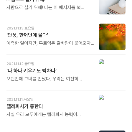
최고의 경쟁력이 되고 있습니다. 한 사람의
(心材)라 부르는데 특히 검은호두나무의 심재는
번뜩이는 생각과 아이디어에 많은 사람들의
감탄할 만큼 아름답고 강철처럼 강하다. 어느
사람으로 살기 위해! 나는 이 메시지를 책
도움이 더해질 때 이전에는 존재하지 않던
정도로 견고한가 하면 어마어마한 힘을 가해도
만들면서 나의 주제어로 삼고 있다. 한 권의 책을
창조물이 새롭게 출현합니다. 그 집단 지성의
훼손되지 않고 꿋꿋이 버텨낼 수 있다. - 리즈
쓰고 만들고 읽는 일이란 사람으로 살기
결과가 과학이고 예술이고 문명입니다. 그것을
마빈의《나무처럼 살아간다》중에서 - * 나무에
위해서다. 1970년대 이후 수십 년이 지난
2021.11.13.토요일
하나로 잇는 통로가 IT이고 책입니다. 굳이
'심재'가 있다면 사람에게는 '심지'(心志)가
오늘에도 책 만드는 나에겐 변함없는 주제적
'단풍, 한꺼번에 울다'
한자리에 모여 머리를 맞대지 않아도 됩니다.
있습니다. '심지가 굳은 사람'이라 하면, 웬만한
질문이고 늘 탐구해야 할 해답이다. - 김언호의
컴퓨터나 책을 펼치면 집단 지성을 이룰 수
세파에는 흔들리지 않고 자기 길을 꿋꿋이
《세계 서점 기행》중에서 - * 사람이 사람답게
예측한 일이지만, 무르익은 갈바람이 불어오자
있습니다. 오늘도 많이 웃으세요.
걸어가는 사람을 일컫습니다. 그러려면 기초
살기 위해 저마다 자기 나름의 많은 일들을
흠뻑 눈물 머금은 잎들은 밤내 울어버린 것이다.
체력, 기본기가 필요합니다. 여기에 꿈이
합니다. 각기 다르기 때문에 어느 것 하나만을
눈으로만 운 게 아니라 가슴으로 팔다리로
더해지고 온갖 역경을 견디어내는 정신력이
들어 절대적 가치를 부여할 수 없습니다. 하지만
발바닥까지 온몸으로 울긋불긋한 빛깔을 흘린
2021.11.12.금요일
보태질 때 검은호두나무처럼 단단한 사람이 될
참으로 큰 절대적 가치를 갖는 일이 책 만드는
것이다. 맹물로만 운 게 아니라 소금의 짠맛도
'나 하나 키우기도 벅차다'
수 있습니다. 오늘도 많이 웃으세요.
일이 아닐까 싶습니다. 책을 읽는 사람이
산새의 구슬픈 노래도 아래로 아래로 지는
많아져야 책 만드는 사람도 많아집니다. 오늘도
바람도 함께 버무려 기나긴 골짜기를 타고
오랜만에 그녀를 만났다. 우리는 여전히
많이 웃으세요.
우수수 몸부림치며 흐른 것이다. 사람들은
예민하고 약한 사람들이라서, 만나자마자
그것이 아름답다고 벌떼같이 산으로 모여드는
각자의 병원 순례기를 읊어대느라 바빴다.
것이다. 단풍들은 그것이 미안하고 미안하고 또
우리는 둘 다 아직 미혼이었다. 그 자리에 있던
2021.11.11.목요일
미안했던 것이다. 그래서 잎들은 해마다
다른 사람이 우리에게 물었다. "그래도 아이는
텔레파시가 통한다
가을이면 한꺼번에 울어버리는 것이다. -
낳고 싶지 않아?" 사람들은 왜 항상 그런 게
방우달의《고쳐 쓴 어느새》중에서 -
궁금한지 모르겠다. "결혼 안 해? 그래도 아이는
사실 우리 모두에게는 텔레파시 능력이
하나 있어야지." "안 외로워? 고양이라도
있습니다. 그것은 직관력과 같은 말이니까요.
키우지?" 그런 질문을 받을 때마다 나는 농담 반
텔레파시는 미세하게 조정된 직관력입니다.
진담 반, 이렇게 답을 하곤 한다. "저 하나