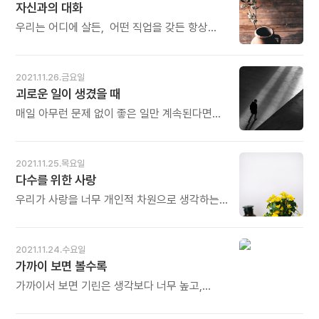
자신과의 대화
오늘도 이렇게 편지를 쓰고 있습니다. 편지는
있다면 가까운 온천이나 마사지 숍을 들르거나
마음으로 쓰는 글입니다. 편지를 쓰다 보면
편안한 이불이 있는 숙소에서 하룻밤을
우리는 어디에 살든, 어떤 직업을 갖든 항상
어느덧 글이 내 안으로 들어와 우표 없는 기도가
지내보는 것도 좋습니다. - 문요한의《이제 몸을
주변 사람들과 편하고 즐겁게 지내는 것이 매우
됩니다. 오늘도 많이 웃으세요.
챙깁니다》중에서 - * 사람의 몸은
중요하다. 그러기 위해서는 나 자신과 나의
신비롭습니다. 몸이 추우면 마음도 함께
마음을 먼저 잘 이해하고 표현할 수 있어야
2021.11.26.금요일
추워집니다. 반대로 몸을 따뜻하게 덥히면
한다. - 김호언의《소리지르면 건강해진다》
괴로운 일이 생겼을 때
마음도 풀립니다. 몸을 마음으로 다스리고,
중에서 -
마음을 몸으로 치유하는 것이 코로나 시대에 꼭
매일 아무런 문제 없이 좋은 일만 계속된다면
필요한 힐링 요법입니다. 따지고 보면 너무도
일주일 정도는 기분이 좋을지 모릅니다. 하지만
쉽고도 확실한 방법인데, 순간순간 놓치거나
한 달 그리고 일 년 동안 그런 상태가 지속되면
건너뛰는 것이 문제입니다. 어려울 것 없습니다.
사는 보람을 느끼지 못합니다. 고생을 하고
2021.11.25.목요일
마음이 힘들수록 몸부터 따뜻하게! 그것이
괴로운 일을 겪어야 새로운 것을 배울 수
다수를 위한 사랑
힐링의 시작입니다. 오늘도 많이 웃으세요.
있습니다. 괴로운 일이나 망설여지고 모순되는
일을 만났다면 정면으로 마주하세요. - 마쓰우라
우리가 사랑을 너무 개인적 차원으로 생각하는
야타로의《울고 싶은 그대에게》중에서 - *
데 문제가 있다. 사람들은 흔히 사랑과 정의가
어려운 일을 만났을 때 그 사람의 진짜 실력이
상충하는 것으로 생각한다. 사랑은 따뜻하고
나타납니다. 닥친 고생을 어떻게 받아들이냐에
정의는 차갑다고 생각하며, 사랑은 용서하고
2021.11.24.수요일
따라 그 사람의 인생이 극단으로 갈립니다.
감싸주는 것이라 여기고 정의는 투쟁적이라고
가까이 보면 볼수록
'고생을 사서 하라'는 말도 있습니다. 고생을
생각하기 쉽다. 하지만 정의란 다수를 위한
회피하려 하지 말고 일부러라도 고생길을
사랑이다. 오히려 진짜 사랑, 왼손이 하는 일을
가까이서 보면 기린은 생각보다 너무 높고,
가보라는 뜻입니다. 오늘도 많이 웃으세요.
오른손이 모르게 하는 순수한 사랑이다. 받는
코끼리는 누가 봐도 너무 크다. 하지만 사람은
자를 비굴하게 하지 않는 건강한 사랑일 수 있기
알면 알수록, 다가가면 갈수록 오히려 작아진다.