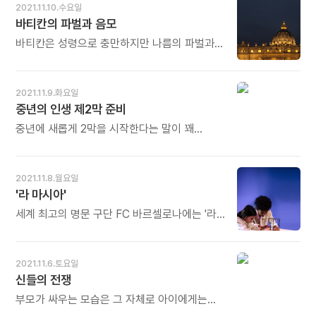
텔레파시는 그리스어에서 '먼'을 뜻하는
2021.11.10.수요일
키우기에도 벅차서요." - 강세형의《희한한
텔레tele와 '감정' 또는 '지각'을 뜻하는
바티칸의 파벌과 음모
위로》중에서 - * 나이 찬 미혼 여성들이 자주
파시pathy가 결합된 단어입니다. 텔레파시는
접하는 민망한 상황이 있습니다. 결혼에 관한
마음속 단어 또는 이미지가 소리 없이 전송되는
바티칸은 성령으로 충만하지만 나름의 파벌과
질문입니다. 요즘에는 조금씩 달라지고 있지만
것으로 볼 수 있지요. - 피 호슬리의《말하지
음모가 있다. 그곳의 관료사회를 떠올리면 가끔
큰 결례입니다. 서양에서는 이미 꽤 오래전부터
않고 동물과 대화하는 법》중에서 - * 유난히
길고, 무겁고, 느린 열차가 생각난다. 기관차에는
금기시해왔습니다. 그러나 아직도 가깝다는
텔레파시가 잘 통하는 사람이 있습니다. 연인
교황이 앉아 있고 그 뒤편의 화려한 객차에
2021.11.9.화요일
이유로, 아낀다는 마음으로 중요한 인사말처럼
사이, 부부 사이, 친구 사이... 보지 않아도, 말이
교황청의 구성원들이, 그들 뒤에는 사제와
중년의 인생 제2막 준비
반복되고 있습니다. 본인이 거북하게 여기는
없어도 서로를 읽어냅니다. 순간의 눈빛
부제와 12억 평신도들이 앉아 있다. - 롤런드
질문은 할 필요가 없습니다. 저마다 그럴 만한
하나만으로도 소통이 가능합니다. 물론
메룰로의《수상한 휴가》중에서 - * 지구상에서
중년에 새롭게 2막을 시작한다는 말이 꽤
이유가 있기 마련입니다. 오늘도 많이
하루아침에 생긴 감각은 아닙니다. 오랜 시간
가장 성스럽다는 처소가 바티칸입니다. 그러나
멋있게 들리겠지만 속단하기는 이르다.
웃으세요.
같이 울고 웃으며 쌓아놓은 숱한 마음속 단어가
이곳에도 파벌과 음모, 반목과 미움이 없을 리
현실에서는 40대까지 깊게 파 온 고랑을
한순간 직관으로 전달되는 특별한 능력입니다.
없습니다. 가장 화목해야 할 가정에도 갈등과
빠져나오는 것만큼 어려운 일은 없다. "내가
2021.11.8.월요일
오늘도 많이 웃으세요.
미움, 원망과 다툼이 많습니다. 사람이 사는
진정으로 원하는 건 무엇인가?" "누가 나를
'라 마시아'
곳에는 늘 빛과 그림자가 동시에 존재합니다. 성
원하는가?" "내가 선택할 수 있는 것은
(聖)과 속(俗)의 중간에서 갈팡질팡합니다. 그
무엇인가?" "내가 선택할 수 있는 것은 무엇이고
세계 최고의 명문 구단 FC 바르셀로나에는 '라
속에서 각자 자기 길을 가는 것입니다. 오늘도
재출발에 실패했을 경우 대비책은 무엇인가?"
마시아 데 칸 플라네스'가 있다. '라 마시아'는
많이 웃으세요.
재출발을 고려하는 사람에게는 수많은 질문이
카탈루냐어로 '농장'이라는 뜻이다.
매섭게 날아든다. 그들에겐 진로를 안전하게
바르셀로나의 미래를 책임질 유소년들을
2021.11.6.토요일
바꿀 수 있게 가드레일이 필요하다. - 조너선
길러내는 곳이다. 얼마나 체계적으로 제대로
신들의 전쟁
라우시의《인생은 왜 50부터 반등하는가》
길러내는지 '마르지 않는 샘물'이라 불린다.
중에서 - * 중년에 이르면 누구나 인생 2막을
축구의 신, 리오넬 메시도 라 마시아가 키워냈다.
부모가 싸우는 모습은 그 자체로 아이에게는
고려하게 됩니다. 쉽지 않은 길, 가보지 않은
- 박태웅의《눈 떠보니 선진국》중에서 - *
공포입니다. 엄마 아빠가 싸우면 아이들은 혹시