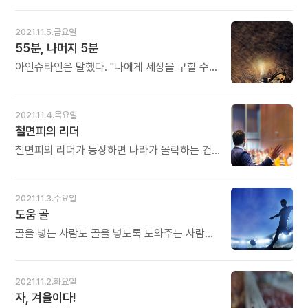
길이지만 어차피 가야 할 재출발의 길입니다.
메시뿐 아니라 카를레스 푸욜, 차비 에르난데스,
부모가 헤어질지도 모른다고 생각합니다. - 존
후반전에 성공한 사람이 진짜 성공한
안드레스 이니에스타, 세르지오 부스케츠,
가트맨 최성애 조벽의《감정코칭》중에서 -
2021.11.5.금요일
사람이라는 말도 있습니다. 여기에 반드시
제라르 피케도 라 마시아 출신이라고 합니다.
55분, 나머지 5분
필요한 것들이 용기, 체력, 계획입니다. 그리고
우리에게도 라 마시아가 필요합니다. 미래를
차근차근 치밀한 준비가 필요합니다. 40 이후
이끌 청소년을 일찍 발굴해 세계적 인물로
아인슈타인은 말했다. "나에게 세상을 구할 수
중년에 이르면 하루하루가 인생 2막 준비의
키워낼 '농장'! 젊은 청소년들이 이곳에서 재능을
있는 단 한 시간이 주어진다면, 55분은 문제를
시간입니다. 오늘도 많이 웃으세요.
키우고 기량을 뽐내는 모습을 그려보는
정의하는 것에 사용하고 나머지 5분은 그
것만으로도 마음이 뿌듯해집니다. 오늘도 많이
문제를 푸는 데 쓸 것이다." 해답보다 질문이 더
2021.11.4.목요일
웃으세요.
중요하다는 것을 깨달을 때 우리는 선진국이 될
철면피의 리더
수 있다. - 박태웅의《눈 떠보니 선진국》중에서 -
* 링컨은 말했습니다. "나에게 나무를 벨 시간이
철면피의 리더가 등장하면 나라가 몰락하는 건
여덟 시간 주어진다면, 그중 여섯 시간은 도끼를
금방이다. 국민이 불행해진다. 문화가 융성한
가는데 쓰겠다." 아인슈타인이 문제의식의
국가, 격조 있는 국가의 리더는 염치 있는
중요성을 말했다면, 링컨은 준비의 중요성을
리더다. 감성이 풍부한 리더, 얼굴이 얇은 리더를
2021.11.3.수요일
강조했습니다. 큰 문제의식은 큰 해답을 낳고,
두는 것은 국민의 복이다. 그런 리더는 잘못을
도움 골
그것을 현실로 만들어가는 과정에는 피나는
저지를 확률이 매우 적다. 철면피의 얼굴은 매우
노력과 준비가 필요합니다. 오늘도 많이
위험하다. 창피를 모르고 인면수심의 행동을
골을 넣는 사람도 골을 넣도록 도와주는 사람도
웃으세요.
쉽게 저지른다. - 이응석의《자유, 너는 자유다》
중요하기는 마찬가지다. 그러나 언제나 도움을
중에서 - * 중국의 정치 문화에 후흑학(厚黑學)
주는 자는 가려져 있다. 조력자가 드러나는
이라는 개념이 있습니다. '얼굴이 두텁다'는
세상이 아름다운 세상이다. - 이응석의《자유,
2021.11.2.화요일
뜻이고, 그런 지도자가 중국 역사에 제법
너는 자유다》중에서 - * 골인의 결정적인
자, 겨울이다!
많았다는 반증이기도 합니다. 어떤 리더를
찬스는 도움에서 비롯되는 경우가 많습니다.