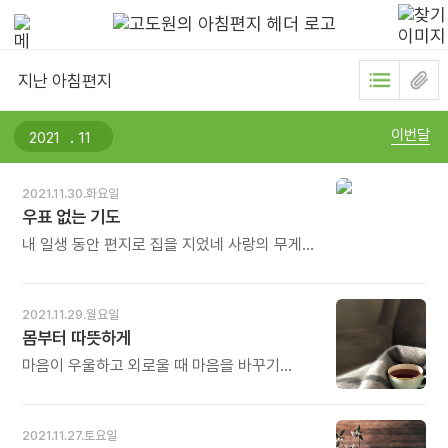
지난 아침편지
.
이번달
2021.11.30.화요일
우표 없는 기도
내 일생 동안 편지로 집을 지었네 사랑의 무게로
가득한 사계절의 집 나는 저세상으로 다 이고 갈
수도 없고 세상에 두고 가면 누가 다 읽을까? 이
많은 사랑의 흔적 어떻게 버릴까 오늘도
2021.11.29.월요일
고민인데 편지의 집 속에 사는 이들이 나를 향해
몸부터 따뜻하게
웃다가 울다가 노래하다가 마침내 내 안에
들어와 우표 없는 기도가 되네 - 이해인 시집
마음이 우울하고 외로울 때 마음을 바꾸기
《희망은 깨어있네》에 실린 시〈편지의 집〉전문
어렵다면 몸부터 돌보는 것이 좋습니다. 예를
- * 이해인 수녀께서 저에게 주신 시 같네요.
들어, 옷을 따뜻하게 입고, 따뜻한 차와 음료를
지난 20년 동안 '고도원의 아침편지'를 쓰면서
자주 마시며, 입맛이 없더라도 뜨거운 국물에 갓
2021.11.27.토요일
지은 집이 '깊은산속 옹달샘'이고, 그 집에서
지은 따뜻한 밥을 먹는 것입니다. 좀 더 여유가