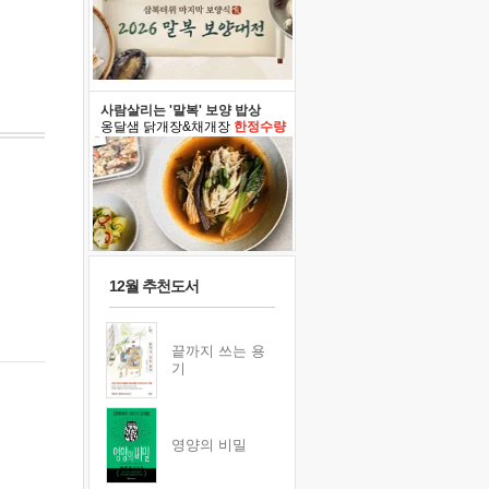
사람살리는 '말복' 보양 밥상
옹달샘 닭개장&채개장
한정수량
12월 추천도서
끝까지 쓰는 용
기
영양의 비밀