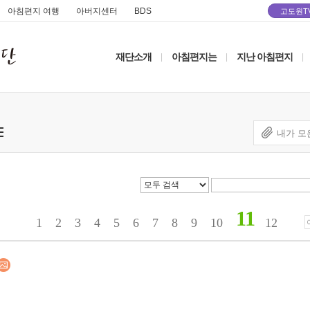
아침편지 여행
아버지센터
BDS
고도원T
재단소개
아침편지는
지난 아침편지
|
|
|
내가 모
11
1
2
3
4
5
6
7
8
9
10
12