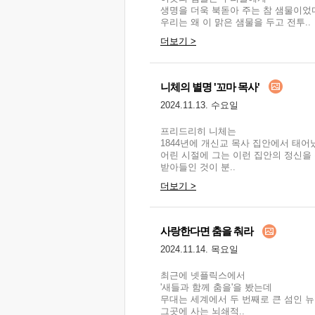
생명을 더욱 북돋아 주는 참 샘물이었
우리는 왜 이 맑은 샘물을 두고 전투..
더보기 >
니체의 별명 '꼬마 목사'
2024.11.13. 수요일
프리드리히 니체는
1844년에 개신교 목사 집안에서 태어
어린 시절에 그는 이런 집안의 정신을
받아들인 것이 분..
더보기 >
사랑한다면 춤을 춰라
2024.11.14. 목요일
최근에 넷플릭스에서
'새들과 함께 춤을'을 봤는데
무대는 세계에서 두 번째로 큰 섬인 
그곳에 사는 뇌쇄적..