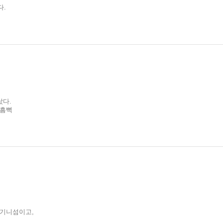
다.
났다.
 흠뻑
뉴기니섬이고,