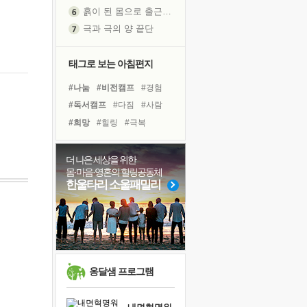
흙이 된 몸으로 출근하는 여자
극과 극의 양 끝단
내가 '나다움'을 찾는 길
피해 갈 수 없는 사건들
태그로 보는 아침편지
처음 손을 잡았던 날
#나눔
#비전캠프
#경험
꿈이 실제가 되는 것
#독서캠프
#다짐
#사람
'말 타는 법'을 먼저
#희망
#힐링
#극복
졸업식 사진을 보며
#건강
#링컨학교
극심한 변비, 어깨결림, 수면 장애
#유튜브
#위기
#아이들
더 나은 세상을 위한
아픈 아버지를 위한 공간 설계
몸·마음·영혼의 힐링공동체
#명상
#면역력
#선택
슬럼프
한울타리 소울패밀리
#독서
#친구
#리더
#삶
보고 싶은 어머니
#계획
#도움
#바이러스
유년 시절의 부산 영도 바다
못된 꼰대들
너무 황홀한 꽃들이여!
희망이란
옹달샘 프로그램
'모른다'는 것