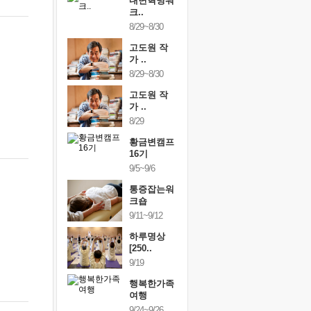
건강명상법
내면혁명워
건강명상
..
크..
스..
/9~10/10
8/29~8/30
10/9~10/10
내면혁명워
고도원 작
내면혁명
..
가 ..
크..
/17~10/18
8/29~8/30
10/17~10/18
황금변캠프
고도원 작
황금변캠
7기
가 ..
17기
/30~10/31
8/29
10/30~10/31
통증잡는워
황금변캠프
통증잡는
크숍
16기
크숍
/7~11/8
9/5~9/6
11/7~11/8
내면혁명워
통증잡는워
내면혁명
..
크숍
크..
/12~12/13
9/11~9/12
12/12~12/13
하루명상
[250..
9/19
행복한가족
여행
9/24~9/26