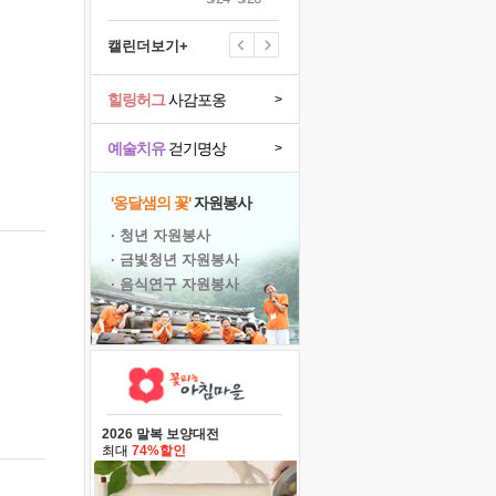
캘린더보기+
힐링허그
사감포옹
>
예술치유
걷기명상
>
'옹달샘의 꽃'
자원봉사
· 청년 자원봉사
· 금빛청년 자원봉사
· 음식연구 자원봉사
2026 말복 보양대전
최대
74%할인