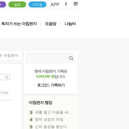
V
솔패
더드림
독자가 쓰는 아침편지
모음방
나눔터
|
|
은 아침편지
현재 아침편지 가족은
4,043,040 명
입니다.
로그인
|
가족되기
이번달
아침편지 랭킹
귀를 열고 마음을 내어주고
영적 성장의 여정
신의 음성을 듣는다