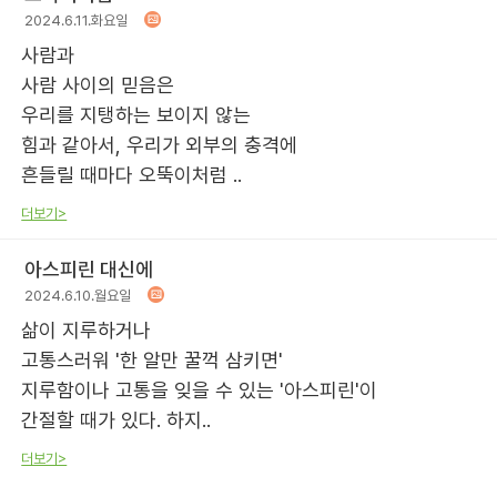
2024.6.11.화요일
사람과
사람 사이의 믿음은
우리를 지탱하는 보이지 않는
힘과 같아서, 우리가 외부의 충격에
흔들릴 때마다 오뚝이처럼 ..
더보기>
아스피린 대신에
2024.6.10.월요일
삶이 지루하거나
고통스러워 '한 알만 꿀꺽 삼키면'
지루함이나 고통을 잊을 수 있는 '아스피린'이
간절할 때가 있다. 하지..
더보기>