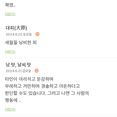
해였..
더보기>
대죄(大罪)
2024.6.22.토요일
세월을 낭비한 죄
더보기>
남 탓, 날씨 탓
2024.6.21.금요일
타인이 어리석고 둔감하며
무례하고 거만하며 경솔하고 아둔하다고
판단할 수도 있습니다. 그러고 나면 그 사람의
행동에 ..
더보기>